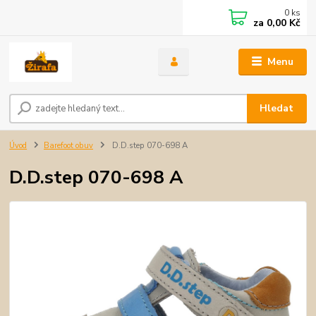
0
ks
za
0,00 Kč
Menu
Hledat
Úvod
Barefoot obuv
D.D.step 070-698 A
D.D.step 070-698 A