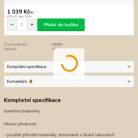
1 039 Kč
/
ks
859 Kč
bez DPH
Přidat do košíku
Číslo produktu:
18062
Velikost:
23
Kompletní specifikace
Komentáře
0
Kompletní specifikace
barefoot balerínky
Hlavní přednosti:
- použité přírodní materiály, testované v české laboratoři