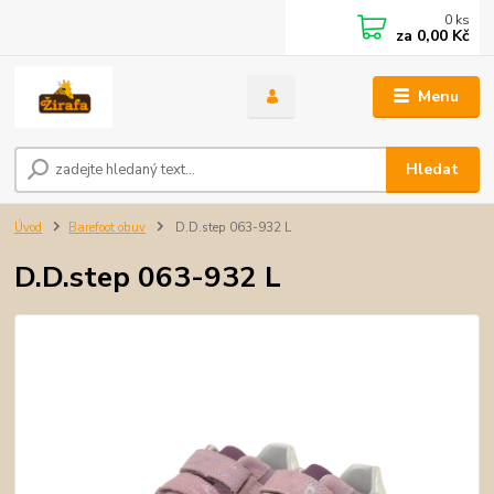
0
ks
za
0,00 Kč
Menu
Hledat
Úvod
Barefoot obuv
D.D.step 063-932 L
D.D.step 063-932 L