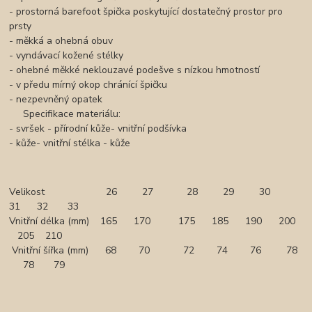
- prostorná barefoot špička poskytující dostatečný prostor pro
prsty
- měkká a ohebná obuv
- vyndávací kožené stélky
- ohebné měkké neklouzavé podešve s nízkou hmotností
- v předu mírný okop chránící špičku
- nezpevněný opatek
Specifikace materiálu:
- svršek - přírodní kůže- vnitřní podšívka
- kůže- vnitřní stélka - kůže
Velikost 26 27 28 29 30
31 32 33
Vnitřní délka (mm) 165 170 175 185 190 200
205 210
Vnitřní šířka (mm) 68 70 72 74 76 78
78 79