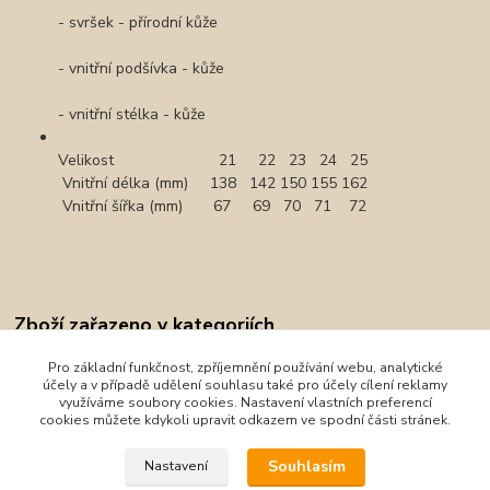
- svršek - přírodní kůže
- vnitřní podšívka - kůže
- vnitřní stélka - kůže
Velikost 21 22 23 24 25
Vnitřní délka (mm) 138 142 150 155 162
Vnitřní šířka (mm) 67 69 70 71 72
Zboží zařazeno v kategoriích
Barefoot obuv
Pro základní funkčnost, zpříjemnění používání webu, analytické
účely a v případě udělení souhlasu také pro účely cílení reklamy
Celoroční obuv
využíváme soubory cookies. Nastavení vlastních preferencí
cookies můžete kdykoli upravit odkazem ve spodní části stránek.
DD Step
Souhlasím
Nastavení