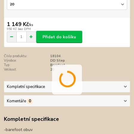
1 149 Kč
/
ks
950 Kč
bez DPH
Přidat do košíku
Číslo produktu:
18104
Výrobce:
DD Step
Typ:
Barefoot
Velikost:
20
Kompletní specifikace
Komentáře
0
Kompletní specifikace
-barefoot obuv