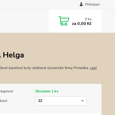
Přihlášení
0
ks
za
0,00 Kč
A Helga
žené barefoot boty oblíbené slovenské firmy Protetika.
celý
tupnost
Skladem 1 ks
ikost