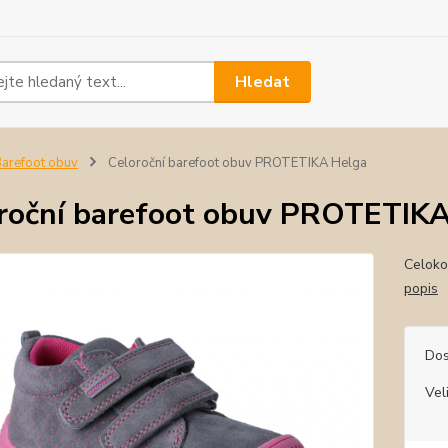
Hledat
arefoot obuv
Celoroční barefoot obuv PROTETIKA Helga
roční barefoot obuv PROTETIK
Celoko
popis
Dos
Vel