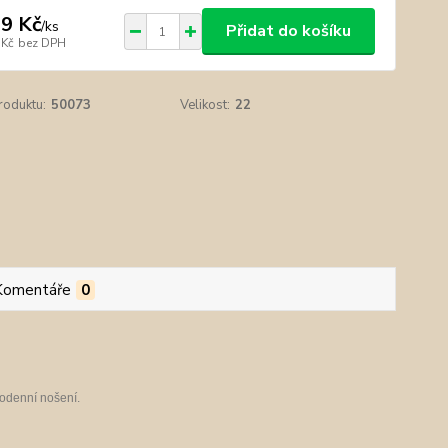
9 Kč
/
ks
Přidat do košíku
 Kč
bez DPH
roduktu:
50073
Velikost:
22
Komentáře
0
odenní nošení.