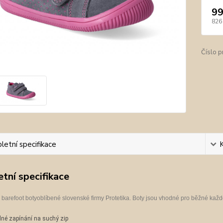
99
826
Číslo p
etní specifikace
tní specifikace
é
barefoot
boty
oblíbené slovenské firmy Protetika.
Bo
ty
jsou vhodné pro běžné každ
né zapínání na suchý zip