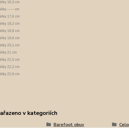
télky 16,3 cm
télky –---- cm
télky 17,6 cm
télky 18,2 cm
télky 18,8 cm
télky 19,6 cm
télky 20,1 cm
télky 21 cm
télky 21,5 cm
télky 22,2 cm
télky 22,9 cm
zařazeno v kategoriích
Barefoot obuv
Celo