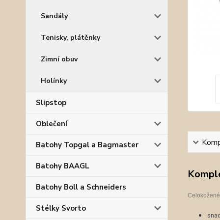
Sandály
Tenisky, plátěnky
Zimní obuv
Holínky
Slipstop
Oblečení
Kompl
Batohy Topgal a Bagmaster
Batohy BAAGL
Komple
Batohy Boll a Schneiders
Celokožen
Stélky Svorto
s
nad