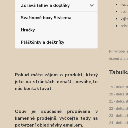
Zdravá lahev a doplňky
flexi
dost
Svačinové boxy Sistema
vyjí
ochr
Hračky
Pláštěnky a deštníky
P
ři výrobě 
držení těla 
Tabulka
Pokud máte zájem o produkt, který
jste na stránkách nenašli, neváhejte
19 - délka s
nás kontaktovat.
20 - délka s
21 - délka s
22 - délka s
Obuv je současně prodávána v
23 - délka s
kamenné prodejně, vyčkejte tedy na
24 - délka s
potvrzení objednávky emailem.