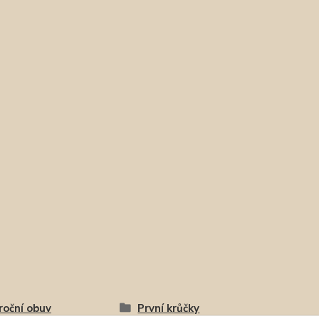
roční obuv
První krůčky