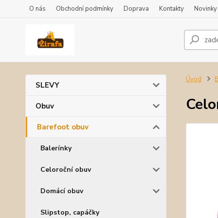
O nás
Obchodní podmínky
Doprava
Kontakty
Novinky
Úvod
B
SLEVY
Celo
Obuv
Barefoot obuv
Balerínky
Celoroční obuv
Domácí obuv
Slipstop, capáčky