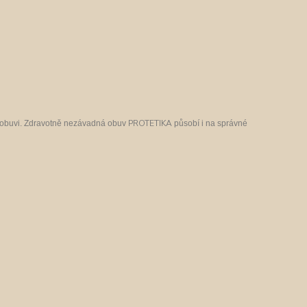
PROTETIKA
t obuvi. Zdravotně nezávadná obuv
pů
sobí i na správné