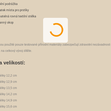
bilní podrážka
atek místa pro prstíky
matelná rovná textilní stélka
anný okop
jsou použité pouze
testované přírodní materiály zabezpečují zdravotní nezávadnos
a na celkový vývoj dítěte.
 velikostí:
télky 12,2 cm
télky 12,9 cm
télky 13,5 cm
télky 14,2 cm
télky 14,9 cm
télky 15,6 cm