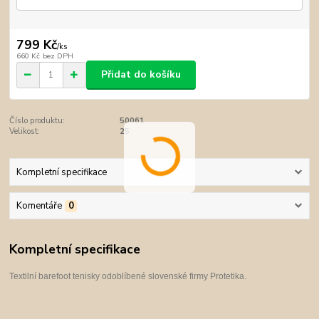
799 Kč
/
ks
660 Kč
bez DPH
Přidat do košíku
Číslo produktu:
50061
Velikost:
25
Kompletní specifikace
Komentáře
0
Kompletní specifikace
Textilní barefoot tenisky od
oblíbené slovenské firmy Protetika.