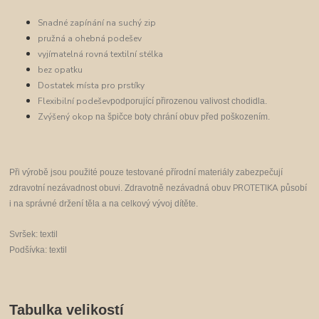
Snadné zapínání na suchý zip
pružná a ohebná podešev
vyjímatelná rovná textilní stélka
bez opatku
Dostatek místa pro prstíky
Flexibilní podešev
podporující přirozenou valivost chodidla.
Zvýšený okop
n
a špičce boty chrání obuv před poškozením.
P
ři výrobě jsou použité pouze
testované přírodní materiály zabezpečují
PROTETIKA
zdravotní nezávadnost obuvi. Zdravotně nezávadná obuv
pů
sobí
i na správné držení těla a na celkový vývoj dítěte.
Svršek: textil
Podšívka: textil
Tabulka velikostí