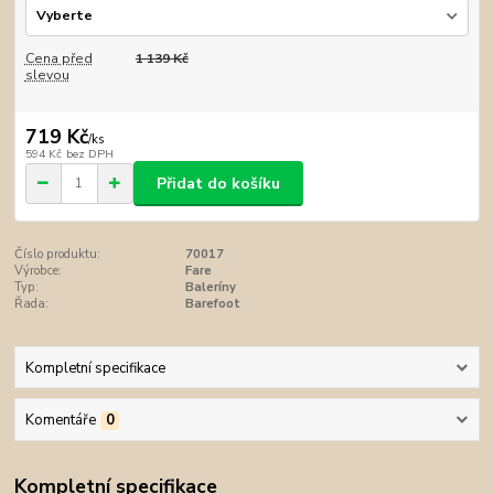
Cena před
1 139 Kč
slevou
719 Kč
/
ks
594 Kč
bez DPH
Přidat do košíku
Číslo produktu:
70017
Výrobce:
Fare
Typ:
Baleríny
Řada:
Barefoot
Kompletní specifikace
Komentáře
0
Kompletní specifikace