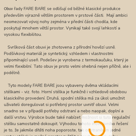
řady FARE BARE se odlišují od běžné klasické produkce
Obuv
především výrazně větším prostorem v prstové části. Mají ambici
neomezovat vývoj nohy zejména v přední části chodila, kde
poskytují mnohem větší prostor. Vynikají také svojí lehkostí a
vysokou flexibilitou.
Svršková část obuvi je zhotovena z přírodní hovězí usně.
Podšívkový materiál je syntetický, vzhledem i vlastnostmi
připomínající useň. Podešev je vyrobena z termokaučuku, který je
velmi flexibilní. Tato obuv je proto velmi ohebná nejen příčně, ale i
podélně.
Tyto modely FARE BARE jsou vybaveny dvěma vkládacími
stélkami - viz. foto. Horní stélka je funkčně i vzhledově obdobou
klasického provedení. Druhá, spodní stélka má za úkol umožnit
uživateli doregulovat si potřebný prostor uvnitř obuvi. Velmi
snadno se v případě potřeby odstraní a nebo naopak, doplní a
další vrstvu. Výrobce bude také nabízet možnost si tuto regulační
stélku samostatně dokoupit. Výhodou tohoto inovativního řešení
je to, že jakmile dítěti noha poporoste, tak odstraněním jedné