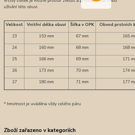
vrstvy stélek je možné prostor zvětšit a prodloužit tak dobu
užívání této obuvi.
Velikost
Vnitřní délka obuvi
Šířka v OPK
Obvod prstních 
23
153 mm
67 mm
165 
24
160 mm
68 mm
168 
25
166 mm
69 mm
171 
26
173 mm
70 mm
174 
27
180 mm
71 mm
177 
* hmotnost je uváděna vždy celého páru
Zboží zařazeno v kategoriích