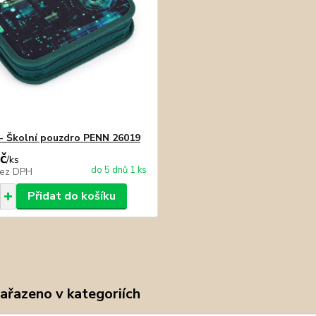
- Školní pouzdro PENN 26019
č
/
ks
do 5 dnů 1 ks
ez DPH
Přidat do košíku
zařazeno v kategoriích