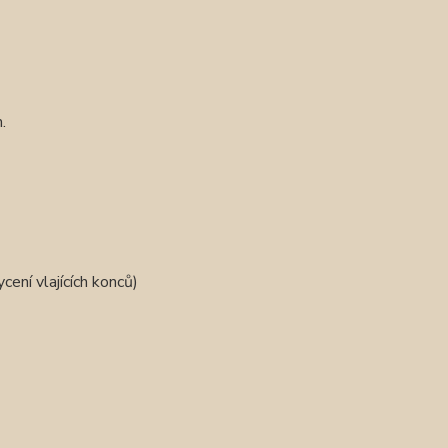
.
ení vlajících konců)