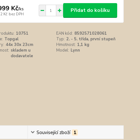
999 Kč
/
ks
Přidat do košíku
52 Kč
bez DPH
roduktu:
10751
EAN kód:
8592571028061
e:
Topgal
Typ:
2. - 5. třída, první stupeň
y:
44x 30x 23cm
Hmotnost:
1,1 kg
nost:
skladem u
Model:
Lynn
dodavatele
Související zboží
1