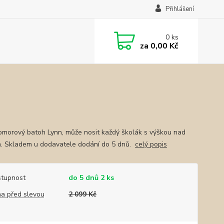
Přihlášení
0
ks
za
0,00 Kč
morový batoh Lynn, může nosit každý školák s výškou nad
. Skladem u dodavatele dodání do 5 dnů.
celý popis
tupnost
do 5 dnů 2 ks
a před slevou
2 099 Kč