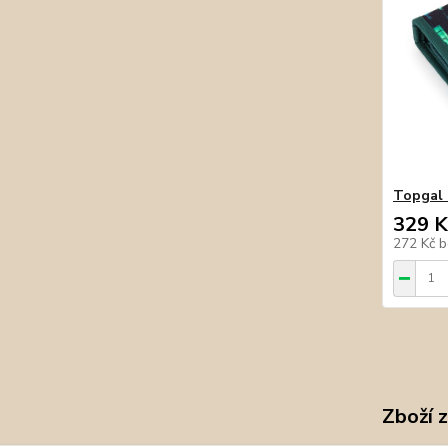
Topgal 
329 K
272 Kč
b
Zboží 