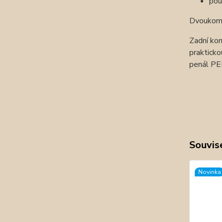
pou
Dvoukomo
Zadní kom
prakticko
penál PE
Souvise
Novinka