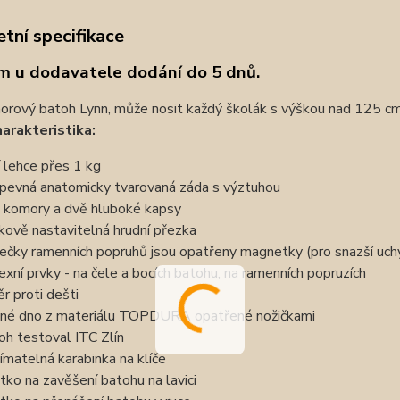
tní specifikace
m u dodavatele dodání do 5 dnů.
rový batoh Lynn, může nosit každý školák s výškou nad 125 cm
harakteristika:
í lehce přes 1 kg
pevná anatomicky tvarovaná záda s výztuhou
 komory a dvě hluboké kapsy
kově nastavitelná hrudní přezka
ečky ramenních popruhů jsou opatřeny magnetky (pro snazší uchyc
lexní prvky - na čele a bocích batohu, na ramenních popruzích
ěr proti dešti
né dno z materiálu TOPDURA opatřené nožičkami
oh testoval ITC Zlín
ímatelná karabinka na klíče
tko na zavěšení batohu na lavici