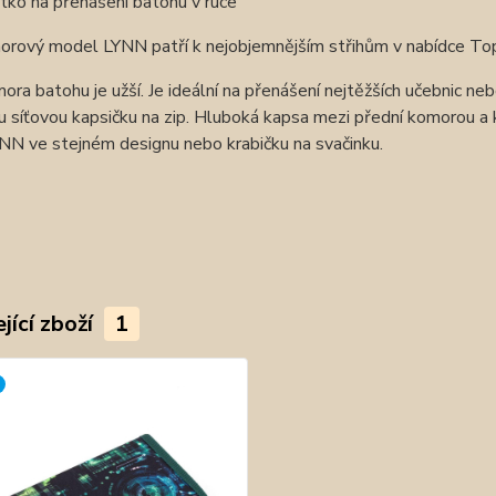
tko na přenášení batohu v ruce
rový model LYNN patří k nejobjemnějším střihům v nabídce Topg
ora batohu je užší. Je ideální na přenášení nejtěžších učebnic neb
u síťovou kapsičku na zip. Hluboká kapsa mezi přední komorou a 
NN ve stejném designu nebo krabičku na svačinku.
jící zboží
1