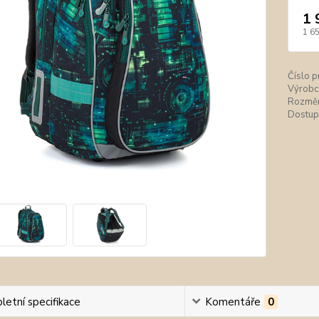
1 
1 6
Číslo p
Výrobc
Rozměr
Dostup
etní specifikace
Komentáře
0