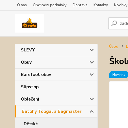
O nás
Obchodní podmínky
Doprava
Kontakty
Novinky
Úvod
B
SLEVY
Škol
Obuv
Barefoot obuv
Novinka
Slipstop
Oblečení
Batohy Topgal a Bagmaster
Dětské