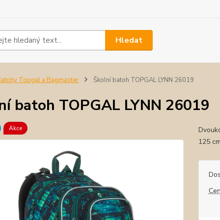
Hledat
atohy Topgal a Bagmaster
Školní batoh TOPGAL LYNN 26019
ní batoh TOPGAL LYNN 26019
Akce
Dvouko
125 cm
Dos
Cen