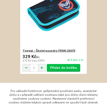
Topgal - Školní pouzdro PENN 25075
329 Kč
/
ks
do 5 dnů 2 ks
272 Kč
bez DPH
Přidat do košíku
Zboží zařazeno v kategoriích
Pro základní funkčnost, zpříjemnění používání webu, analytické
účely a v případě udělení souhlasu také pro účely cílení reklamy
Batohy Topgal a Bagmaster
využíváme soubory cookies. Nastavení vlastních preferencí
cookies můžete kdykoli upravit odkazem ve spodní části stránek.
První stupeň ZŠ