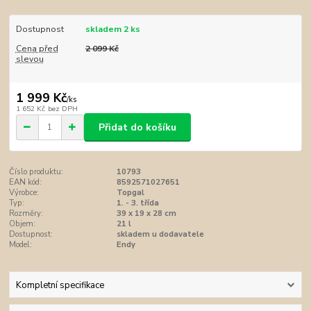
Dostupnost
skladem 2 ks
Cena před
2 099 Kč
slevou
1 999 Kč
/
ks
1 652 Kč
bez DPH
Přidat do košíku
Číslo produktu:
10793
EAN kód:
8592571027651
Výrobce:
Topgal
Typ:
1. - 3. třída
Rozměry:
39 x 19 x 28 cm
Objem:
21 l
Dostupnost:
skladem u dodavatele
Model:
Endy
Kompletní specifikace