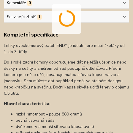
Komentáře
0
Související zboží
1
Kompletní specifikace
Lehký dvoukomorový batoh ENDY je ideální pro malé školáky od
1. do 3. třídy.
Do široké zadní komory doporučujeme dát nejtěžší učebnice nebo
desky na sešity a směrem od zad postupně odlehčovat. Přední
komora je o něco užší, obsahuje malou síťovou kapsu na zip a
jmenovku. Sem můžete dát například penál ve stejném designu
nebo krabičku na svačinu. Boční kapsa skvěle udrží lahev o objemu
0,5 litru.
Hlavní charakteristika:
nízká hmotnost – pouze 880 gramů
pevná lisovaná záda
dvě komory a menší síťovaná kapsa uvnitř
reflexní prvky na čele, bocích i ramenních popruzích