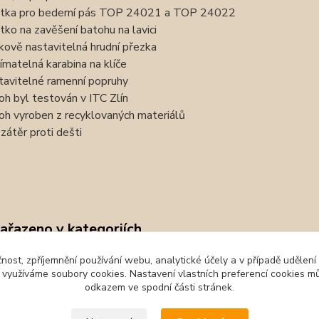
tka pro bederní pás TOP 24021 a TOP 24022
tko na zavěšení batohu na lavici
kově nastavitelná hrudní přezka
ímatelná karabina na klíče
tavitelné ramenní popruhy
oh byl testován v ITC Zlín
oh vyroben z recyklovaných materiálů
zátěr proti dešti
zařazeno v kategoriích
y Topgal a
První stupeň ZŠ
čnost, zpříjemnění používání webu, analytické účely a v případě udělení
y využíváme soubory cookies. Nastavení vlastních preferencí cookies mů
aster
odkazem ve spodní části stránek.