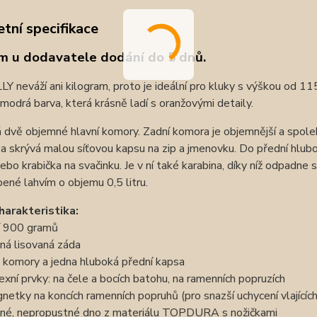
tní specifikace
m u dodavatele dodání do 5 dnů.
Y neváží ani kilogram, proto je ideální pro kluky s výškou od 11
modrá barva, která krásně ladí s oranžovými detaily.
dvě objemné hlavní komory. Zadní komora je objemnější a spoleh
í a skrývá malou síťovou kapsu na zip a jmenovku. Do přední h
ebo krabička na svačinku. Je v ní také karabina, díky níž odpadne 
ené lahvím o objemu 0,5 litru.
harakteristika:
í 900 gramů
ná lisovaná záda
 komory a jedna hluboká přední kapsa
lexní prvky: na čele a bocích batohu, na ramenních popruzích
netky na koncích ramenních popruhů (pro snazší uchycení vlajícíc
né, nepropustné dno z materiálu TOPDURA s nožičkami