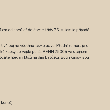
5 cm od první, až do čtvrté třídy ZŠ. V tomto případě
livě pojme všechno těžké učivo. Přední komora je o
luboké kapsy se vejde penál PENN 25005 ve stejném
složité hledání klíčů na dně batůžku. Boční kapsy jsou
h konců)