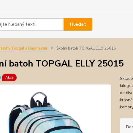
Hledat
atohy Topgal a Bagmaster
Školní batoh TOPGAL ELLY 25015
ní batoh TOPGAL ELLY 25015
Akce
Sklade
kilogra
do čtv
krásně
komory
Dos