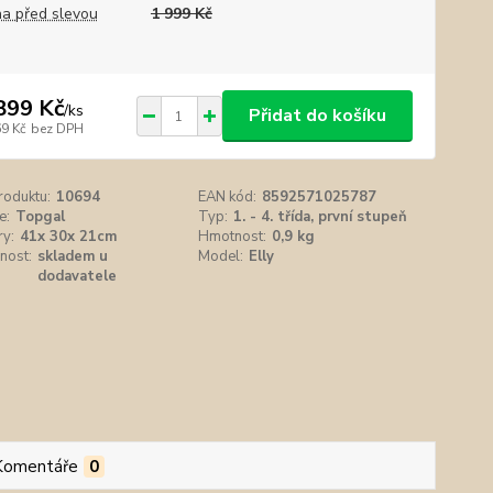
a před slevou
1 999 Kč
899 Kč
/
ks
Přidat do košíku
69 Kč
bez DPH
roduktu:
10694
EAN kód:
8592571025787
e:
Topgal
Typ:
1. - 4. třída, první stupeň
y:
41x 30x 21cm
Hmotnost:
0,9 kg
nost:
skladem u
Model:
Elly
dodavatele
Komentáře
0