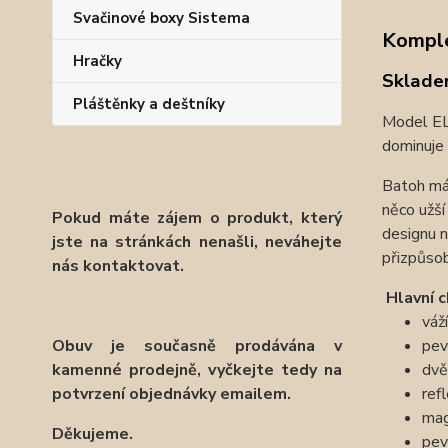
Svačinové boxy Sistema
Komple
Hračky
Sklade
Pláštěnky a deštníky
Model ELL
dominuje 
Batoh má 
něco užš
Pokud máte zájem o produkt, který
designu n
jste na stránkách nenašli, neváhejte
přizpůsob
nás kontaktovat.
Hlavní c
váž
pev
Obuv je současně prodávána v
dvě
kamenné prodejně, vyčkejte tedy na
ref
potvrzení objednávky emailem.
mag
Děkujeme.
pev