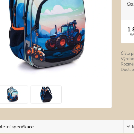
Cen
1 
1 5
Číslo p
Výrobc
Rozměr
Dostup
etní specifikace