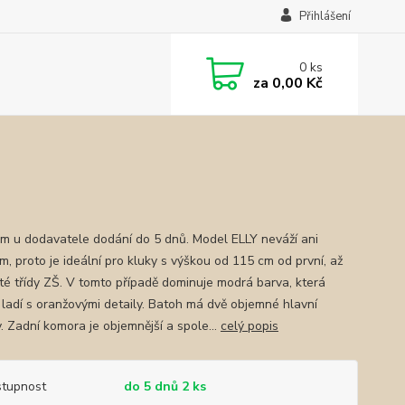
Přihlášení
0
ks
za
0,00 Kč
m u dodavatele dodání do 5 dnů. Model ELLY neváží ani
m, proto je ideální pro kluky s výškou od 115 cm od první, až
rté třídy ZŠ. V tomto případě dominuje modrá barva, která
 ladí s oranžovými detaily. Batoh má dvě objemné hlavní
. Zadní komora je objemnější a spole...
celý popis
tupnost
do 5 dnů 2 ks