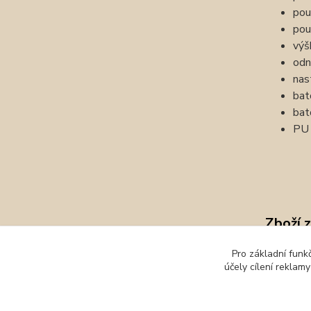
pou
pou
výš
odn
nas
bat
bat
PU 
Zboží 
Batoh
Pro základní funk
účely cílení reklam
Bagm