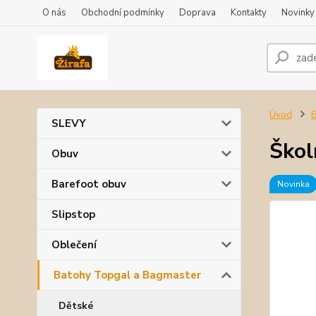
O nás
Obchodní podmínky
Doprava
Kontakty
Novinky
Úvod
B
SLEVY
Škol
Obuv
Barefoot obuv
Novinka
Slipstop
Oblečení
Batohy Topgal a Bagmaster
Dětské