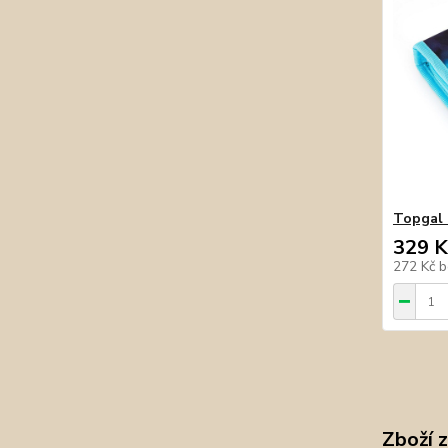
Topgal 
329 K
272 Kč
b
Zboží 