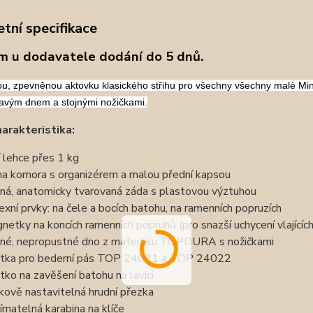
tní specifikace
m u dodavatele dodání do 5 dnů.
u, zpevněnou aktovku klasického střihu pro všechny
všechny malé Min
vým dnem a stojnými nožičkami.
harakteristika:
í lehce přes 1 kg
na komora s organizérem a malou přední kapsou
ná, anatomicky tvarovaná záda s plastovou výztuhou
lexní prvky: na čele a bocích batohu, na ramenních popruzích
netky na koncích ramenních popruhů (pro snazší uchycení vlajícíc
né, nepropustné dno z materiálu TOPDURA s nožičkami
tka pro bederní pás TOP 24021 a TOP 24022
tko na zavěšení batohu na lavici
kově nastavitelná hrudní přezka
ímatelná karabina na klíče