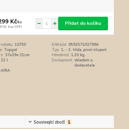
299 Kč
/
ks
Přidat do košíku
00 Kč
bez DPH
roduktu:
10755
EAN kód:
8592571027996
e:
Topgal
Typ:
1. - 2. třída, první stupeň
y:
37x29x 21cm
Hmotnost:
1,20 kg
22 l
Dostupnost:
skladem u
dodavatele
AIRA
Související zboží
1