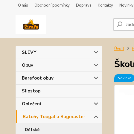
O nás
Obchodní podmínky
Doprava
Kontakty
Novinky
Úvod
B
SLEVY
Škol
Obuv
Barefoot obuv
Novinka
Slipstop
Oblečení
Batohy Topgal a Bagmaster
Dětské