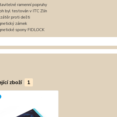
tavitelné ramenní popruhy
oh byl testován v ITC Zlín
zátěr proti dešti
netický zámek
netické spony FIDLOCK
jící zboží
1