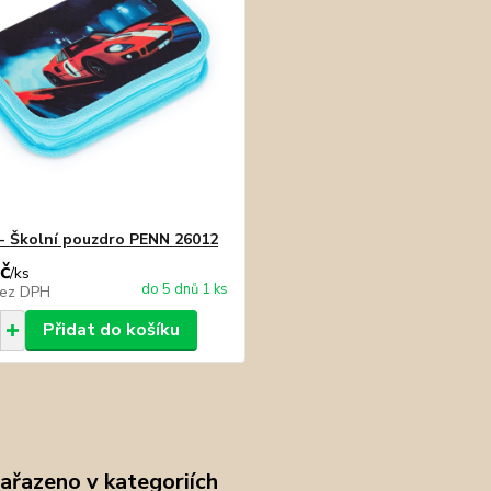
- Školní pouzdro PENN 26012
č
/
ks
do 5 dnů 1 ks
ez DPH
Přidat do košíku
zařazeno v kategoriích