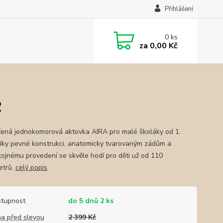
Přihlášení
0
ks
za
0,00 Kč
2
ená jednokomorová aktovka AIRA pro malé školáky od 1.
 Díky pevné konstrukci, anatomicky tvarovaným zádům a
ojnému provedení se skvěle hodí pro děti už od 110
etrů.
celý popis
tupnost
do 5 dnů 2 ks
a před slevou
2 399 Kč