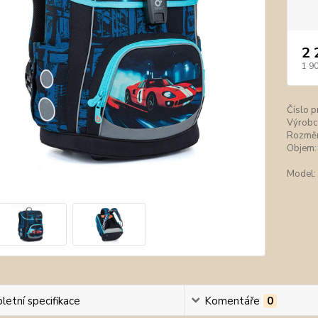
2 
1 9
Číslo p
Výrobc
Rozměr
Objem:
Model:
etní specifikace
Komentáře
0