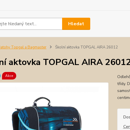
Hledat
atohy Topgal a Bagmaster
Školní aktovka TOPGAL AIRA 26012
ní aktovka TOPGAL AIRA 2601
Akce
Odlehč
třídy.
samost
centim
Dos
Cen