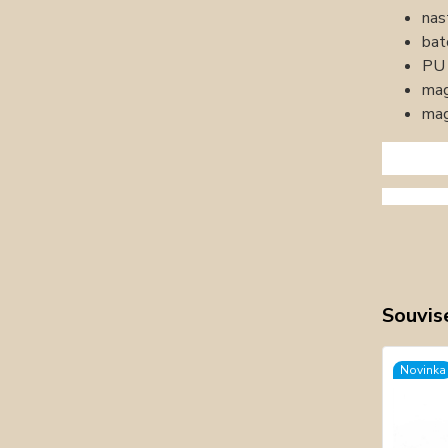
nas
bat
PU 
mag
mag
Souvise
Novinka