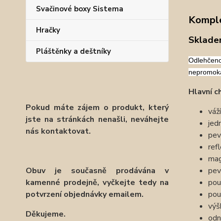
Svačinové boxy Sistema
Komple
Hračky
Sklade
Pláštěnky a deštníky
Odlehčeno
nepromoka
Hlavní c
Pokud máte zájem o produkt, který
váž
jste na stránkách nenašli, neváhejte
jed
nás kontaktovat.
pev
ref
mag
pev
Obuv je současně prodávána v
pou
kamenné prodejně, vyčkejte tedy na
pou
potvrzení objednávky emailem.
výš
Děkujeme.
odn