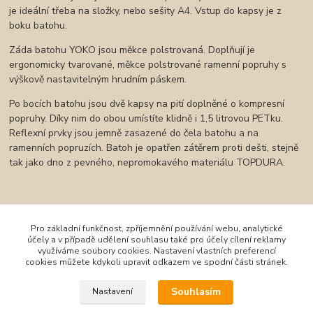
je ideální třeba na složky, nebo sešity A4. Vstup do kapsy je z
boku batohu.
Záda batohu YOKO jsou měkce polstrovaná. Doplňují je
ergonomicky tvarované, měkce polstrované ramenní popruhy s
výškově nastavitelným hrudním páskem.
Po bocích batohu jsou dvě kapsy na pití doplněné o kompresní
popruhy. Díky nim do obou umístíte klidně i 1,5 litrovou PETku.
Reflexní prvky jsou jemně zasazené do čela batohu a na
ramenních popruzích. Batoh je opatřen zátěrem proti dešti, stejně
tak jako dno z pevného, nepromokavého materiálu TOPDURA.
Zboží zařazeno v kategoriích
Pro základní funkčnost, zpříjemnění používání webu, analytické
účely a v případě udělení souhlasu také pro účely cílení reklamy
Batohy Topgal a Bagmaster
využíváme soubory cookies. Nastavení vlastních preferencí
cookies můžete kdykoli upravit odkazem ve spodní části stránek.
Studentské batohy
Souhlasím
Nastavení