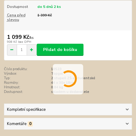
Dostupnost
do 5 dnů 2 ks
Cena před
1 399 Kč
slevou
1 099 Kč
/
ks
908 Kč
bez DPH
Přidat do košíku
Číslo produktu:
10523
Výrobce:
Topgal
Typ:
2.stupeň ZŠ a studentské
Rozměry:
44 x 30x 18cm
Hmotnost:
0,84 kg
Dostupnost:
skladem u dodavatele
Kompletní specifikace
Komentáře
0