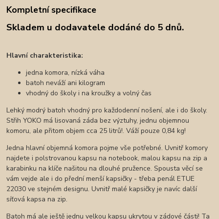
Kompletní specifikace
Skladem u dodavatele dodáné do 5 dnů.
Hlavní charakteristika:
jedna komora, nízká váha
batoh neváží ani kilogram
vhodný do školy i na kroužky a volný čas
Lehký modrý batoh vhodný pro každodenní nošení, ale i do školy.
Střih YOKO má lisovaná záda bez výztuhy, jednu objemnou
komoru, ale přitom objem cca 25 litrů!. Váží pouze 0,84 kg!
Jedna hlavní objemná komora pojme vše potřebné. Uvnitř komory
najdete i polstrovanou kapsu na notebook, malou kapsu na zip a
karabinku na klíče našitou na dlouhé pružence. Spousta věcí se
vám vejde ale i do přední menší kapsičky - třeba penál ETUE
22030 ve stejném designu. Uvnitř malé kapsičky je navíc další
síťová kapsa na zip.
Batoh má ale ještě jednu velkou kapsu ukrytou v zádové části! Ta