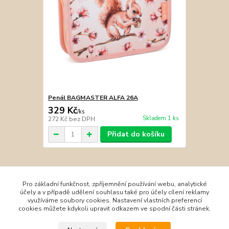
Penál BAGMASTER ALFA 26A
329 Kč
/
ks
Skladem 1 ks
272 Kč
bez DPH
Přidat do košíku
Zboží zařazeno v kategoriích
Pro základní funkčnost, zpříjemnění používání webu, analytické
účely a v případě udělení souhlasu také pro účely cílení reklamy
Batohy Topgal a Bagmaster
využíváme soubory cookies. Nastavení vlastních preferencí
cookies můžete kdykoli upravit odkazem ve spodní části stránek.
Studentské batohy