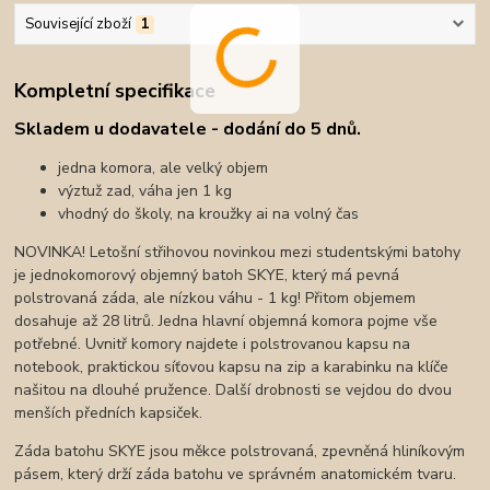
Související zboží
1
Kompletní specifikace
Skladem u dodavatele - dodání do 5 dnů.
jedna komora, ale velký objem
výztuž zad, váha jen 1 kg
vhodný do školy, na kroužky ai na volný čas
NOVINKA! Letošní střihovou novinkou mezi studentskými batohy
je jednokomorový objemný batoh SKYE, který má pevná
polstrovaná záda, ale nízkou váhu - 1 kg! Přitom objemem
dosahuje až 28 litrů. Jedna hlavní objemná komora pojme vše
potřebné. Uvnitř komory najdete i polstrovanou kapsu na
notebook, praktickou síťovou kapsu na zip a karabinku na klíče
našitou na dlouhé pružence. Další drobnosti se vejdou do dvou
menších předních kapsiček.
Záda batohu SKYE jsou měkce polstrovaná, zpevněná hliníkovým
pásem, který drží záda batohu ve správném anatomickém tvaru.