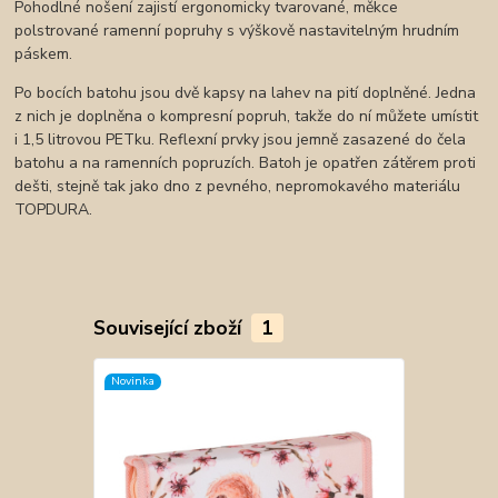
Pohodlné nošení zajistí ergonomicky tvarované, měkce
polstrované ramenní popruhy s výškově nastavitelným hrudním
páskem.
Po bocích batohu jsou dvě kapsy na lahev na pití doplněné. Jedna
z nich je doplněna o kompresní popruh, takže do ní můžete umístit
i 1,5 litrovou PETku. Reflexní prvky jsou jemně zasazené do čela
batohu a na ramenních popruzích. Batoh je opatřen zátěrem proti
dešti, stejně tak jako dno z pevného, nepromokavého materiálu
TOPDURA.
Související zboží
1
Novinka