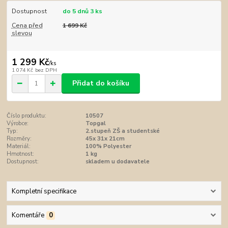
Dostupnost
do 5 dnů 3 ks
Cena před
1 699 Kč
slevou
1 299 Kč
/
ks
1 074 Kč
bez DPH
Přidat do košíku
Číslo produktu:
10507
Výrobce:
Topgal
Typ:
2.stupeň ZŠ a studentské
Rozměry:
45x 31x 21cm
Materiál:
100% Polyester
Hmotnost:
1 kg
Dostupnost:
skladem u dodavatele
Kompletní specifikace
Komentáře
0