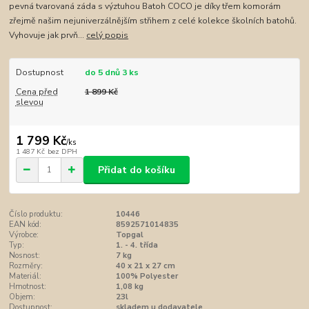
pevná tvarovaná záda s výztuhou Batoh COCO je díky třem komorám
zřejmě našim nejuniverzálnějším střihem z celé kolekce školních batohů.
Vyhovuje jak prvň...
celý popis
Dostupnost
do 5 dnů 3 ks
Cena před
1 899 Kč
slevou
1 799 Kč
/
ks
1 487 Kč
bez DPH
Přidat do košíku
Číslo produktu:
10446
EAN kód:
8592571014835
Výrobce:
Topgal
Typ:
1. - 4. třída
Nosnost:
7 kg
Rozměry:
40 x 21 x 27 cm
Materiál:
100% Polyester
Hmotnost:
1,08 kg
Objem:
23l
Dostupnost:
skladem u dodavatele