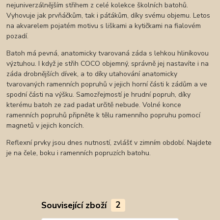
nejuniverzálnějším střihem z celé kolekce školních batohů.
Vyhovuje jak prvňáčkům, tak i páťákům, díky svému objemu. Letos
na akvarelem pojatém motivu s liškami a kytičkami na fialovém
pozadí.
Batoh má pevná, anatomicky tvarovaná záda s lehkou hliníkovou
výztuhou. I když je střih COCO objemný, správně jej nastavíte i na
záda drobnějších dívek, a to díky utahování anatomicky
tvarovaných ramenních popruhů v jejich horní části k zádům a ve
spodní části na výšku. Samozřejmostí je hrudní popruh, díky
kterému batoh ze zad padat určitě nebude. Volné konce
ramenních popruhů připněte k tělu ramenního popruhu pomocí
magnetů v jejich koncích.
Reflexní prvky jsou dnes nutností, zvlášť v zimním období. Najdete
je na čele, boku i ramenních popruzích batohu.
Související zboží
2