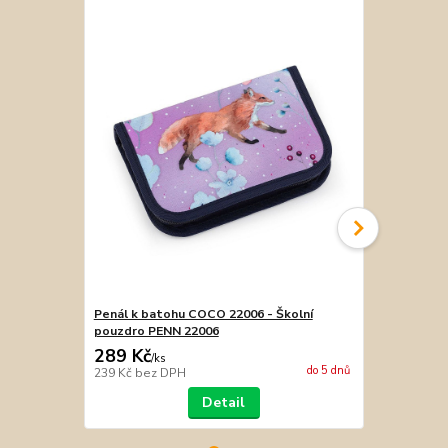
Penál k batohu COCO 22006 - Školní
Triko bobol
pouzdro PENN 22006
289 Kč
489 Kč
/
ks
/
ks
do 5 dnů
239 Kč
bez DPH
404 Kč
bez 
Detail