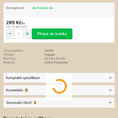
Dostupnost
do 5 dnů 1 ks
289 Kč
/
ks
239 Kč
bez DPH
Přidat do košíku
Číslo produktu:
10449
Výrobce:
Topgal
Rozměry:
21 x 5 x 14 cm
Materiál:
100% Polyester
Kompletní specifikace
Komentáře
0
Související zboží
1