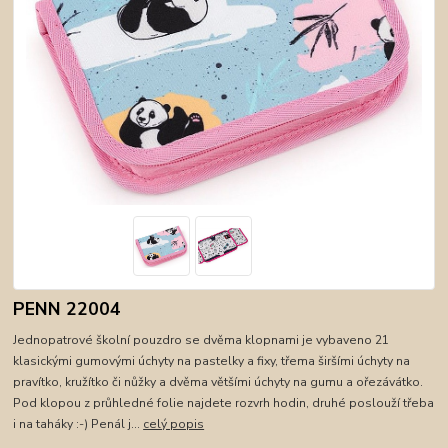
PENN 22004
Jednopatrové školní pouzdro se dvěma klopnami je vybaveno 21
klasickými gumovými úchyty na pastelky a fixy, třema širšími úchyty na
pravítko, kružítko či nůžky a dvěma většími úchyty na gumu a ořezávátko.
Pod klopou z průhledné folie najdete rozvrh hodin, druhé poslouží třeba
i na taháky :-) Penál j...
celý popis