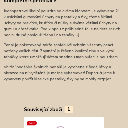
Kompletní specifikace
Jednopatrové školní pouzdro se dvěma klopnami je vybaveno 21
klasickými gumovými úchyty na pastelky a fixy, třema širšími
úchyty na pravítko, kružítko či nůžky a dvěma většími úchyty na
gumu a ořezávátko. Pod klopou z průhledné folie najdete rozvrh
hodin, druhé poslouží třeba i na taháky :-)
Penál je polstrovaný, takže spolehlivě ochrání všechny psací
potřeby vašich dětí. Zapínání je řešeno kvalitní zipy s velkými
taháčky, které umožňují dětem snadnou manipulaci s pouzdrem.
Vnitřní podšívka školních penálů je vyrobena z šedé látky a
obrazce na ní vytištěné je možné vybarvovat! Doporučujeme k
vybarvení použít klasické pastelky, fixy by se mohly rozpíjet…
Související zboží
1
Akce