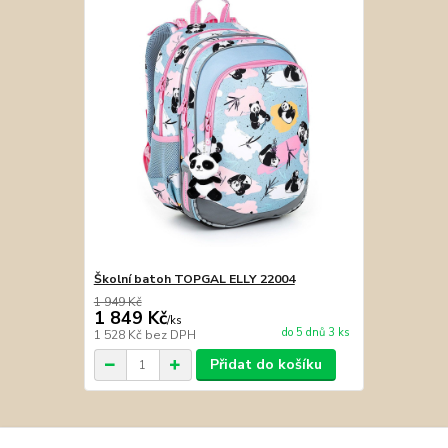
Školní batoh TOPGAL ELLY 22004
1 949 Kč
1 849 Kč
/
ks
do 5 dnů 3 ks
1 528 Kč
bez DPH
Přidat do košíku