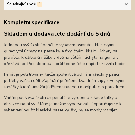
Související zboží
1
Kompletní specifikace
Skladem u dodavatele dodání do 5 dnů.
Jednopatrový školní penál je vybaven osmnácti klasickými
gumovými úchyty na pastelky a fixy, čtyřmi širšími úchyty na
pravítka, kružítko či nůžky a dvěma většími úchyty na gumu a
ořezávátko. Pod klopnou z průhledné folie najdete rozvrh hodin.
Penál je polstrovaný, takže spolehlivě ochrání všechny psací
potřeby vašich dětí. Zapínání je řešeno kvalitními zipy s velkými
taháčky, které umožňují dětem snadnou manipulaci s pouzdrem.
Vnitřní podšívka školních penálů je vyrobena z šedé látky a
obrazce na ní vytištěné je možné vybarvovat! Doporučujeme k
vybarvení použít klasické pastelky, fixy by se mohly rozpíjet.