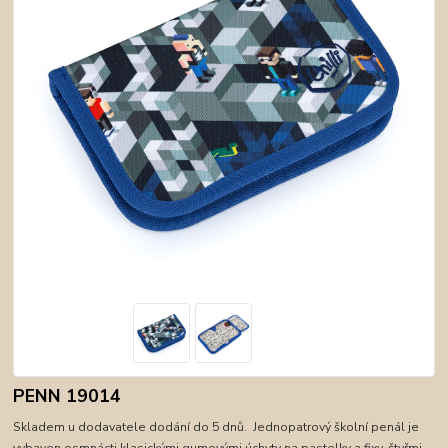
PENN 19014
Skladem u dodavatele dodání do 5 dnů. Jednopatrový školní penál je