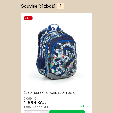
Související zboží
1
Akce
Školní batoh TOPGAL ELLY 19014
2 099 Kč
1 999 Kč
/
ks
do 5 dnů 1 ks
1 652 Kč
bez DPH