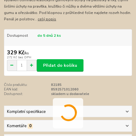
vybaven osmnácti klasickými gumovými úchyty na pastelky a fixy, čtyřmi
širšími úchyty na pravítka, kružítko či nůžky a dvěma většími úchyty na
gumu a ořezávátko. Pod klopnou z průhledné folie najdete rozvrh hodin.
Penál je polstrov...
celý popis
Dostupnost
do 5 dnů 2 ks
329 Kč
/
ks
272 Kč
bez DPH
Přidat do košíku
Číslo produktu:
82185
EAN kód:
8592571012060
Dostupnost:
skladem u dodavatele
Kompletní specifikace
Komentáře
0