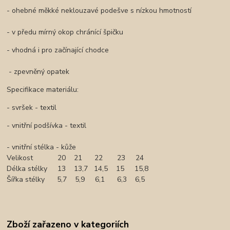
- ohebné měkké neklouzavé podešve s nízkou hmotností
- v předu mírný okop chránící špičku
- vhodná i pro začínající chodce
- zpevněný opatek
Specifikace materiálu:
- svršek - textil
- vnitřní podšívka - textil
- vnitřní stélka - kůže
Velikost 20 21 22 23 24
Délka stélky 13 13,7 14,5 15 15,8
Šířka stélky 5,7 5,9 6,1 6,3 6,5
Zboží zařazeno v kategoriích