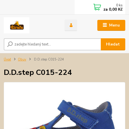
0
ks
za
0,00 Kč
Menu
Hledat
Úvod
Obuv
D.D.step C015-224
D.D.step C015-224