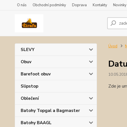
O nás
Obchodní podmínky
Doprava
Kontakty
Novinky
Úvod
N
SLEVY
Datu
Obuv
Barefoot obuv
10.05.201
Zde je um
Slipstop
Oblečení
Batohy Topgal a Bagmaster
Batohy BAAGL