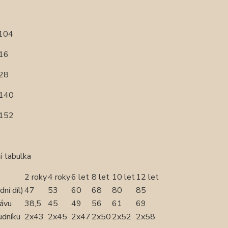
 104
116
128
 140
 152
í tabulka
2 roky
4 roky
6 let
8 let
10 let
12 let
dní díl)
47
53
60
68
80
85
kávu
38,5
45
49
56
61
69
udníku
2x43
2x45
2x47
2x50
2x52
2x58