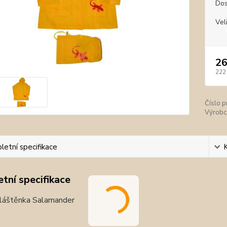
Dos
Vel
26
222
Číslo p
Výrobc
etní specifikace
tní specifikace
láštěnka Salamander