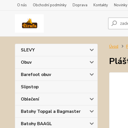
O nás
Obchodní podmínky
Doprava
Kontakty
Novinky
Úvod
P
SLEVY
Pláš
Obuv
Barefoot obuv
Slipstop
Oblečení
Batohy Topgal a Bagmaster
Batohy BAAGL