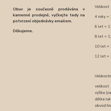
Velikost
Obuv je současně prodávána v
kamenné prodejně, vyčkejte tedy na
4 roky =
potvrzení objednávky emailem.
6 let = 
Děkujeme.
8 let = 
10 let =
12 let =
Velikostn
velikost
výška (za
délka ru
obvod hr