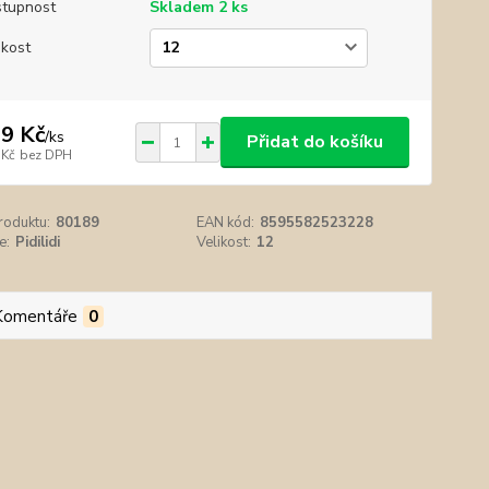
tupnost
Skladem 2 ks
ikost
9 Kč
/
ks
Přidat do košíku
 Kč
bez DPH
roduktu:
80189
EAN kód:
8595582523228
e:
Pidilidi
Velikost:
12
Komentáře
0