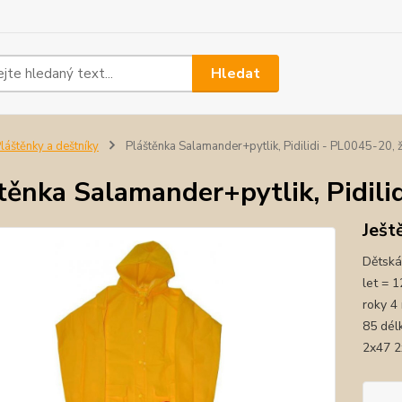
Hledat
láštěnky a deštníky
Pláštěnka Salamander+pytlik, Pidilidi - PL0045-20, ž
těnka Salamander+pytlik, Pidili
Ješt
Dětská
let = 
roky 4 
85 dél
2x47 