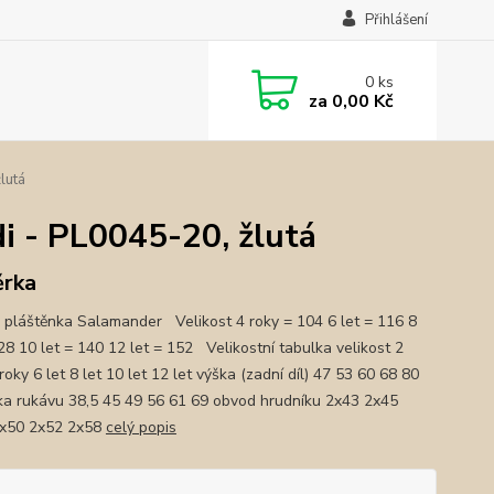
Přihlášení
0
ks
za
0,00 Kč
lutá
di - PL0045-20, žlutá
ěrka
 pláštěnka Salamander Velikost 4 roky = 104 6 let = 116 8
128 10 let = 140 12 let = 152 Velikostní tabulka velikost 2
roky 6 let 8 let 10 let 12 let výška (zadní díl) 47 53 60 68 80
ka rukávu 38,5 45 49 56 61 69 obvod hrudníku 2x43 2x45
2x50 2x52 2x58
celý popis