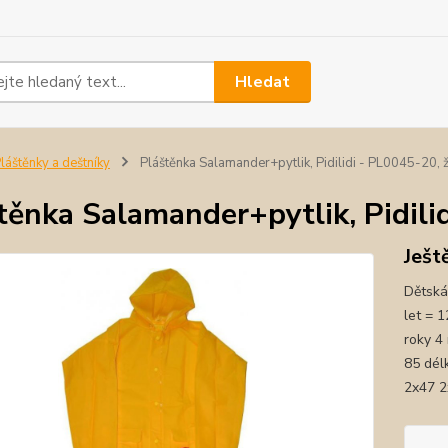
Hledat
láštěnky a deštníky
Pláštěnka Salamander+pytlik, Pidilidi - PL0045-20, ž
těnka Salamander+pytlik, Pidili
Ješt
Dětská
let = 
roky 4 
85 dél
2x47 