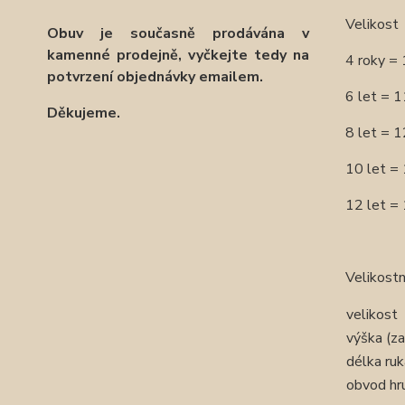
Velikost
Obuv je současně prodávána v
kamenné prodejně, vyčkejte tedy na
4 roky =
potvrzení objednávky emailem.
6 let = 
Děkujeme.
8 let = 
10 let =
12 let =
Velikostn
velikost
výška (za
délka ru
obvod hr