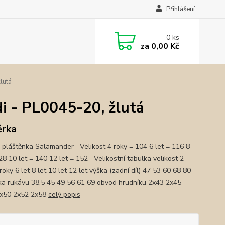
Přihlášení
0
ks
za
0,00 Kč
lutá
di - PL0045-20, žlutá
ěrka
 pláštěnka Salamander Velikost 4 roky = 104 6 let = 116 8
128 10 let = 140 12 let = 152 Velikostní tabulka velikost 2
roky 6 let 8 let 10 let 12 let výška (zadní díl) 47 53 60 68 80
ka rukávu 38,5 45 49 56 61 69 obvod hrudníku 2x43 2x45
2x50 2x52 2x58
celý popis