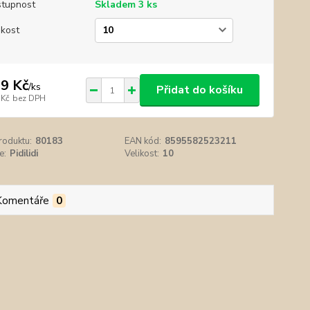
tupnost
Skladem 3 ks
ikost
9 Kč
/
ks
Přidat do košíku
 Kč
bez DPH
roduktu:
80183
EAN kód:
8595582523211
e:
Pidilidi
Velikost:
10
Komentáře
0