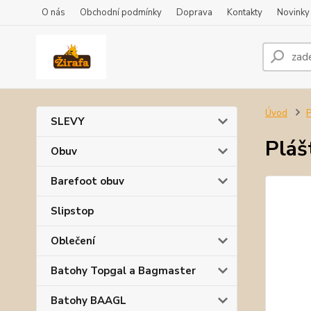
O nás
Obchodní podmínky
Doprava
Kontakty
Novinky
Úvod
P
SLEVY
Pláš
Obuv
Barefoot obuv
Slipstop
Oblečení
Batohy Topgal a Bagmaster
Batohy BAAGL