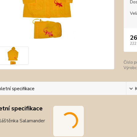
Dos
Vel
26
222
Číslo p
Výrobc
etní specifikace
tní specifikace
láštěnka Salamander