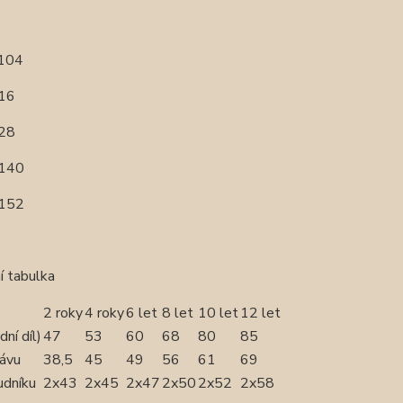
 104
116
128
 140
 152
í tabulka
2 roky
4 roky
6 let
8 let
10 let
12 let
dní díl)
47
53
60
68
80
85
kávu
38,5
45
49
56
61
69
udníku
2x43
2x45
2x47
2x50
2x52
2x58