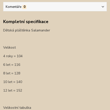
Komentáře
0
Kompletní specifikace
Dětská pláštěnka Salamander
Velikost
4 roky = 104
6 let = 116
8 let = 128
10 let = 140
12 let = 152
Velikostní tabulka