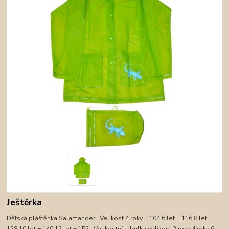
Ještěrka
Dětská pláštěnka Salamander Velikost 4 roky = 104 6 let = 116 8 let =