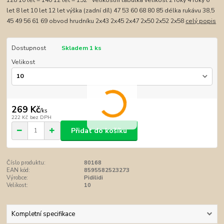
128 10 let = 140 12 let = 152 Velikostní tabulka velikost 2 roky 4 roky 6
let 8 let 10 let 12 let výška (zadní díl) 47 53 60 68 80 85 délka rukávu 38,5
45 49 56 61 69 obvod hrudníku 2x43 2x45 2x47 2x50 2x52 2x58
celý popis
Dostupnost
Skladem 1 ks
Velikost
269 Kč
/
ks
222 Kč
bez DPH
Přidat do košíku
Číslo produktu:
80168
EAN kód:
8595582523273
Výrobce:
Pidilidi
Velikost:
10
Kompletní specifikace