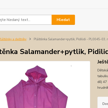
Hledat
láštěnky a deštníky
Pláštěnka Salamander+pytlik, Pidilidi - PL0045-03, 
těnka Salamander+pytlik, Pidili
Ješt
Dětská
tabulka
díl) 4
hrudní
Dos