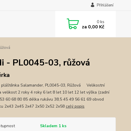
Přihlášení
0
ks
za
0,00 Kč
růžová
di - PL0045-03, růžová
ěrka
 pláštěnka Salamander, PL0045-03, Růžová Velikostní
 velikost 2 roky 4 roky 6 let 8 let 10 let 12 let výška (zadní
7 53 60 68 80 85 délka rukávu 38,5 45 49 56 61 69 obvod
ku 2x43 2x45 2x47 2x50 2x52 2x58
celý popis
tupnost
Skladem 1 ks