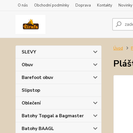
O nás
Obchodní podmínky
Doprava
Kontakty
Novinky
Úvod
P
SLEVY
Pláš
Obuv
Barefoot obuv
Slipstop
Oblečení
Batohy Topgal a Bagmaster
Batohy BAAGL