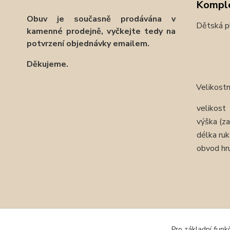
Komple
Obuv je současně prodávána v
Dětská p
kamenné prodejně, vyčkejte tedy na
potvrzení objednávky emailem.
Děkujeme.
Velikostn
velikost
výška (za
délka ru
obvod hr
Zboží 
Pro základní funk