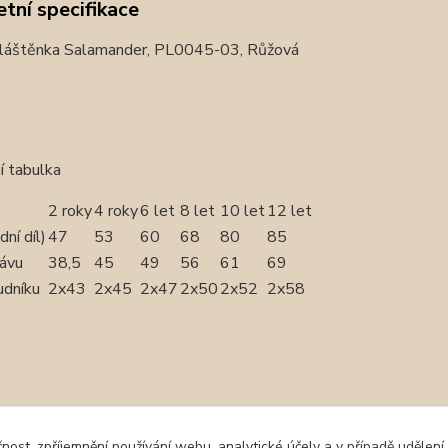
tní specifikace
láštěnka Salamander, PL0045-03, Růžová
í tabulka
2 roky
4 roky
6 let
8 let
10 let
12 let
dní díl)
47
53
60
68
80
85
kávu
38,5
45
49
56
61
69
udníku
2x43
2x45
2x47
2x50
2x52
2x58
zařazeno v kategoriích
čnost, zpříjemnění používání webu, analytické účely a v případě udělení