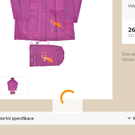
Vel
26
222
Číslo p
Výrobc
etní specifikace