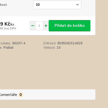
ikost
9 Kč
/
ks
Přidat do košíku
 Kč
bez DPH
roduktu:
80207-4
EAN kód:
8595582514028
e:
Pidilidi
Velikost:
10
Komentáře
0