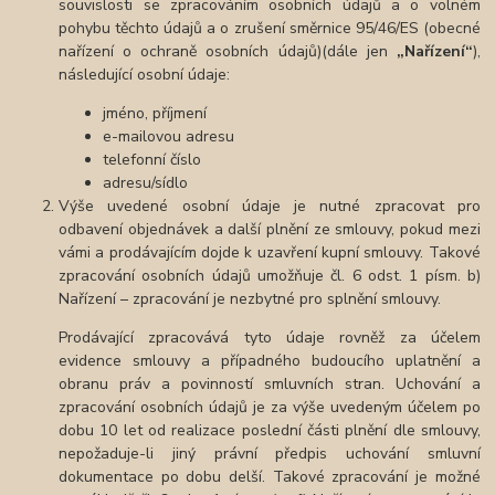
souvislosti se zpracováním osobních údajů a o volném
pohybu těchto údajů a o zrušení směrnice 95/46/ES (obecné
nařízení o ochraně osobních údajů)(dále jen
„Nařízení“
),
následující osobní údaje:
jméno, příjmení
e-mailovou adresu
telefonní číslo
adresu/sídlo
Výše uvedené osobní údaje je nutné zpracovat pro
odbavení objednávek a další plnění ze smlouvy, pokud mezi
vámi a prodávajícím dojde k uzavření kupní smlouvy. Takové
zpracování osobních údajů umožňuje čl. 6 odst. 1 písm. b)
Nařízení – zpracování je nezbytné pro splnění smlouvy.
Prodávající zpracovává tyto údaje rovněž za účelem
evidence smlouvy a případného budoucího uplatnění a
obranu práv a povinností smluvních stran. Uchování a
zpracování osobních údajů je za výše uvedeným účelem po
dobu 10 let od realizace poslední části plnění dle smlouvy,
nepožaduje-li jiný právní předpis uchování smluvní
dokumentace po dobu delší. Takové zpracování je možné