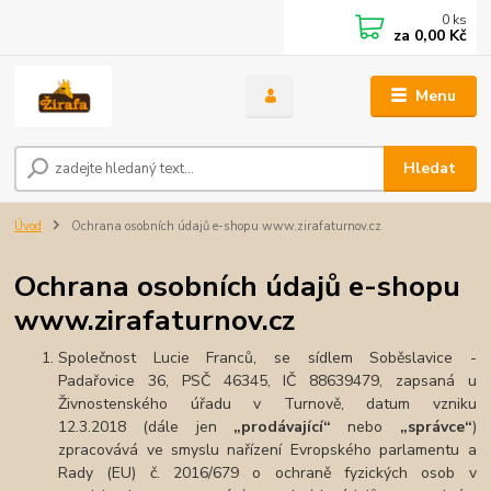
0
ks
za
0,00 Kč
Menu
Hledat
Úvod
Ochrana osobních údajů e-shopu www.zirafaturnov.cz
Ochrana osobních údajů e-shopu
www.zirafaturnov.cz
Společnost Lucie Franců, se sídlem Soběslavice -
Padařovice 36, PSČ 46345, IČ 88639479, zapsaná u
Živnostenského úřadu v Turnově, datum vzniku
12.3.2018 (dále jen
„prodávající“
nebo
„správce“
)
zpracovává ve smyslu nařízení Evropského parlamentu a
Rady (EU) č. 2016/679 o ochraně fyzických osob v