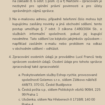
na základě čl. 6 odst. 1 písm. c) a f) Nařízení – zpracování je
nezbytné pro splnění právní povinnosti a pro účely
oprávněných zájmů správce.
Na e-mailovou adresu, případně telefonní číslo mohou být
kupujícímu zasílány novinky a jiná obchodní sdělení, tento
postup umožňuje § 7 odst. 3 zákona č.480/2004 Sb., o
službách informační společnosti, pokud jej kupující
neodmítne. Tato sdělení lze kdykoliv jakýmkoliv způsobem –
například zasláním e-mailu nebo proklikem na odkaz
v obchodním sdělení – odhlásit.
Zpracování osobních údajů je prováděno Lucií Franců tedy
správcem osobních údajů. Osobní údaje pro tohoto správce
zpracovávají také zpracovatelé:
Poskytovatelem služby Eshop-rychle, provozované
společností Golemos s.r.o., sídlem Zátkovo nábřeží
448/73, 370 01, České Budějovice
Česká pošta s.p., sídlem Politických vězňů 909/4, 225
99 Praha 1
Uloženka, sídlem Na Hřebenech II 1718/8, 140 00
Praha 4