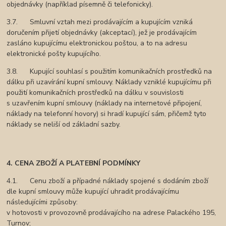
objednávky (například písemně či telefonicky).
3.7. Smluvní vztah mezi prodávajícím a kupujícím vzniká
doručením přijetí objednávky (akceptací), jež je prodávajícím
zasláno kupujícímu elektronickou poštou, a to na adresu
elektronické pošty kupujícího.
3.8. Kupující souhlasí s použitím komunikačních prostředků na
dálku při uzavírání kupní smlouvy. Náklady vzniklé kupujícímu při
použití komunikačních prostředků na dálku v souvislosti
s uzavřením kupní smlouvy (náklady na internetové připojení,
náklady na telefonní hovory) si hradí kupující sám, přičemž tyto
náklady se neliší od základní sazby.
4. CENA ZBOŽÍ A PLATEBNÍ PODMÍNKY
4.1. Cenu zboží a případné náklady spojené s dodáním zboží
dle kupní smlouvy může kupující uhradit prodávajícímu
následujícími způsoby:
v hotovosti v provozovně prodávajícího na adrese Palackého 195,
Turnov;