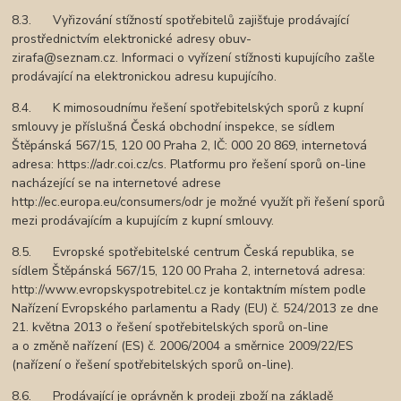
8.3. Vyřizování stížností spotřebitelů zajišťuje prodávající
prostřednictvím elektronické adresy obuv-
zirafa@seznam.cz. Informaci o vyřízení stížnosti kupujícího zašle
prodávající na elektronickou adresu kupujícího.
8.4. K mimosoudnímu řešení spotřebitelských sporů z kupní
smlouvy je příslušná Česká obchodní inspekce, se sídlem
Štěpánská 567/15, 120 00 Praha 2, IČ: 000 20 869, internetová
adresa: https://adr.coi.cz/cs. Platformu pro řešení sporů on-line
nacházející se na internetové adrese
http://ec.europa.eu/consumers/odr je možné využít při řešení sporů
mezi prodávajícím a kupujícím z kupní smlouvy.
8.5. Evropské spotřebitelské centrum Česká republika, se
sídlem Štěpánská 567/15, 120 00 Praha 2, internetová adresa:
http://www.evropskyspotrebitel.cz je kontaktním místem podle
Nařízení Evropského parlamentu a Rady (EU) č. 524/2013 ze dne
21. května 2013 o řešení spotřebitelských sporů on-line
a o změně nařízení (ES) č. 2006/2004 a směrnice 2009/22/ES
(nařízení o řešení spotřebitelských sporů on-line).
8.6. Prodávající je oprávněn k prodeji zboží na základě