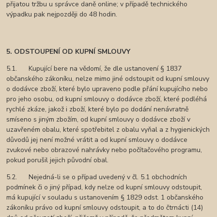
přijatou tržbu u správce daně online; v případě technického
výpadku pak nejpozději do 48 hodin.
5. ODSTOUPENÍ OD KUPNÍ SMLOUVY
5.1. Kupující bere na vědomí, že dle ustanovení § 1837
občanského zákoníku, nelze mimo jiné odstoupit od kupní smlouvy
o dodávce zboží, které bylo upraveno podle přání kupujícího nebo
pro jeho osobu, od kupní smlouvy o dodávce zboží, které podléhá
rychlé zkáze, jakož i zboží, které bylo po dodání nenávratně
smíseno s jiným zbožím, od kupní smlouvy o dodávce zboží v
uzavřeném obalu, které spotřebitel z obalu vyňal a z hygienických
důvodů jej není možné vrátit a od kupní smlouvy o dodávce
zvukové nebo obrazové nahrávky nebo počítačového programu,
pokud porušil jejich původní obal.
5.2. Nejedná-li se o případ uvedený v čl. 5.1 obchodních
podmínek či o jiný případ, kdy nelze od kupní smlouvy odstoupit,
má kupující v souladu s ustanovením § 1829 odst. 1 občanského
zákoníku právo od kupní smlouvy odstoupit, a to do čtrnácti (14)