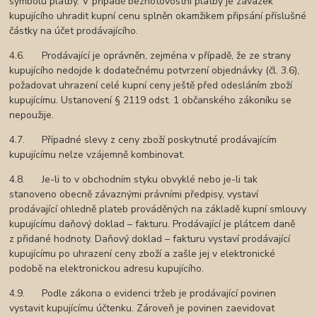
symbolu platby. V případě bezhotovostní platby je závazek
kupujícího uhradit kupní cenu splněn okamžikem připsání příslušné
částky na účet prodávajícího.
4.6. Prodávající je oprávněn, zejména v případě, že ze strany
kupujícího nedojde k dodatečnému potvrzení objednávky (čl. 3.6),
požadovat uhrazení celé kupní ceny ještě před odesláním zboží
kupujícímu. Ustanovení § 2119 odst. 1 občanského zákoníku se
nepoužije.
4.7. Případné slevy z ceny zboží poskytnuté prodávajícím
kupujícímu nelze vzájemně kombinovat.
4.8. Je-li to v obchodním styku obvyklé nebo je-li tak
stanoveno obecně závaznými právními předpisy, vystaví
prodávající ohledně plateb prováděných na základě kupní smlouvy
kupujícímu daňový doklad – fakturu. Prodávající je plátcem daně
z přidané hodnoty. Daňový doklad – fakturu vystaví prodávající
kupujícímu po uhrazení ceny zboží a zašle jej v elektronické
podobě na elektronickou adresu kupujícího.
4.9. Podle zákona o evidenci tržeb je prodávající povinen
vystavit kupujícímu účtenku. Zároveň je povinen zaevidovat