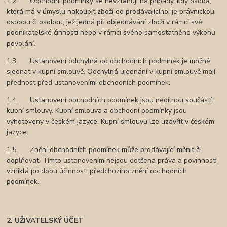
1.2. Obchodní podmínky se nevztahují na případy, kdy osoba,
která má v úmyslu nakoupit zboží od prodávajícího, je právnickou
osobou či osobou, jež jedná při objednávání zboží v rámci své
podnikatelské činnosti nebo v rámci svého samostatného výkonu
povolání.
1.3. Ustanovení odchylná od obchodních podmínek je možné
sjednat v kupní smlouvě. Odchylná ujednání v kupní smlouvě mají
přednost před ustanoveními obchodních podmínek.
1.4. Ustanovení obchodních podmínek jsou nedílnou součástí
kupní smlouvy. Kupní smlouva a obchodní podmínky jsou
vyhotoveny v českém jazyce. Kupní smlouvu lze uzavřít v českém
jazyce.
1.5. Znění obchodních podmínek může prodávající měnit či
doplňovat. Tímto ustanovením nejsou dotčena práva a povinnosti
vzniklá po dobu účinnosti předchozího znění obchodních
podmínek.
2. UŽIVATELSKÝ ÚČET