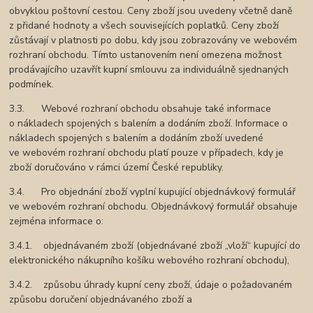
obvyklou poštovní cestou. Ceny zboží jsou uvedeny včetně daně
z přidané hodnoty a všech souvisejících poplatků. Ceny zboží
zůstávají v platnosti po dobu, kdy jsou zobrazovány ve webovém
rozhraní obchodu. Tímto ustanovením není omezena možnost
prodávajícího uzavřít kupní smlouvu za individuálně sjednaných
podmínek.
3.3. Webové rozhraní obchodu obsahuje také informace
o nákladech spojených s balením a dodáním zboží. Informace o
nákladech spojených s balením a dodáním zboží uvedené
ve webovém rozhraní obchodu platí pouze v případech, kdy je
zboží doručováno v rámci území České republiky.
3.4. Pro objednání zboží vyplní kupující objednávkový formulář
ve webovém rozhraní obchodu. Objednávkový formulář obsahuje
zejména informace o:
3.4.1. objednávaném zboží (objednávané zboží „vloží“ kupující do
elektronického nákupního košíku webového rozhraní obchodu),
3.4.2. způsobu úhrady kupní ceny zboží, údaje o požadovaném
způsobu doručení objednávaného zboží a