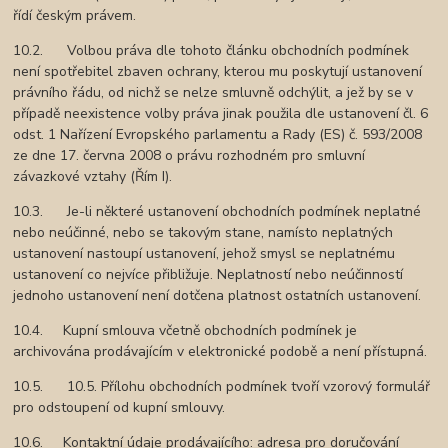
řídí českým právem.
10.2. Volbou práva dle tohoto článku obchodních podmínek
není spotřebitel zbaven ochrany, kterou mu poskytují ustanovení
právního řádu, od nichž se nelze smluvně odchýlit, a jež by se v
případě neexistence volby práva jinak použila dle ustanovení čl. 6
odst. 1 Nařízení Evropského parlamentu a Rady (ES) č. 593/2008
ze dne 17. června 2008 o právu rozhodném pro smluvní
závazkové vztahy (Řím I).
10.3. Je-li některé ustanovení obchodních podmínek neplatné
nebo neúčinné, nebo se takovým stane, namísto neplatných
ustanovení nastoupí ustanovení, jehož smysl se neplatnému
ustanovení co nejvíce přibližuje. Neplatností nebo neúčinností
jednoho ustanovení není dotčena platnost ostatních ustanovení.
10.4. Kupní smlouva včetně obchodních podmínek je
archivována prodávajícím v elektronické podobě a není přístupná.
10.5. 10.5. Přílohu obchodních podmínek tvoří vzorový formulář
pro odstoupení od kupní smlouvy.
10.6. Kontaktní údaje prodávajícího: adresa pro doručování