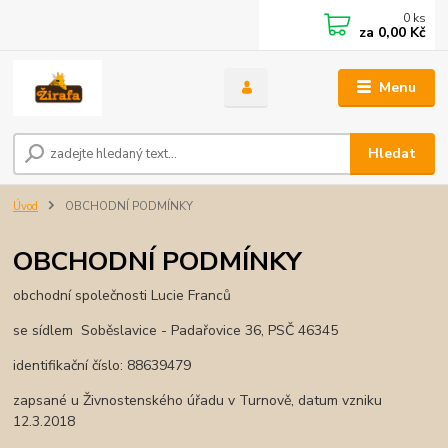
0
ks
za
0,00 Kč
Menu
Hledat
Úvod
OBCHODNÍ PODMÍNKY
OBCHODNÍ PODMÍNKY
obchodní společnosti Lucie Franců
se sídlem Soběslavice - Padařovice 36, PSČ 46345
identifikační číslo: 88639479
zapsané u Živnostenského úřadu v Turnově, datum vzniku
12.3.2018