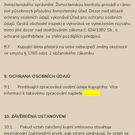
živnostenského oprávnění. Živnostenskou kontrolu provádí v rámci
své působnosti příslušný živnostenský úřad. Dozor nad oblastí
ochrany osobních údajů vykonává Úřad pro ochranu osobních
údajů. Česká obchodní inspekce vykonává ve vymezeném rozsahu
mimo jiné dozor nad dodržováním zákona č. 634/1992 Sb., o
ochraně spotřebitele, ve znění pozdějších předpisů.
8.7. Kupující tímto přebírá na sebe nebezpečí změny okolností
ve smyslu § 1765 odst. 2 občanského zákoníku.
9. OCHRANA OSOBNÍCH ÚDAJŮ
9.1. Prodávající zpracovává osobní údaje kupujícího. Více
informací k takovému zpracování najdete
………………
10. ZÁVĚREČNÁ USTANOVENÍ
10.1. Pokud vztah založený kupní smlouvou obsahuje
mezinárodní (zahraniční) prvek, pak strany sjednávají, že vztah se