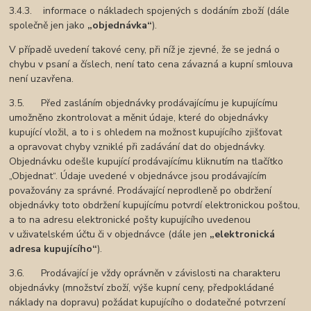
3.4.3. informace o nákladech spojených s dodáním zboží (dále
společně jen jako
„objednávka“
).
V případě uvedení takové ceny, při níž je zjevné, že se jedná o
chybu v psaní a číslech, není tato cena závazná a kupní smlouva
není uzavřena.
3.5. Před zasláním objednávky prodávajícímu je kupujícímu
umožněno zkontrolovat a měnit údaje, které do objednávky
kupující vložil, a to i s ohledem na možnost kupujícího zjišťovat
a opravovat chyby vzniklé při zadávání dat do objednávky.
Objednávku odešle kupující prodávajícímu kliknutím na tlačítko
„Objednat“. Údaje uvedené v objednávce jsou prodávajícím
považovány za správné. Prodávající neprodleně po obdržení
objednávky toto obdržení kupujícímu potvrdí elektronickou poštou,
a to na adresu elektronické pošty kupujícího uvedenou
v uživatelském účtu či v objednávce (dále jen
„elektronická
adresa kupujícího“
).
3.6. Prodávající je vždy oprávněn v závislosti na charakteru
objednávky (množství zboží, výše kupní ceny, předpokládané
náklady na dopravu) požádat kupujícího o dodatečné potvrzení