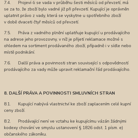
7.4. Projeví-li se vada v průběhu šesti měsíců od převzetí, má
se za to, že zboží bylo vadné již při převzetí. Kupující je oprávněn
uplatnit právo z vady, která se vyskytne u spotřebního zboží
v době dvaceti čtyř měsíců od převzetí.
7.5. Práva z vadného plnění uplatňuje kupující u prodávajícího
na adrese jeho provozovny, v níž je přijetí reklamace možné s
ohledem na sortiment prodávaného zboží, případně i v sídle nebo
místě podnikání.
7.6. Další práva a povinnosti stran související s odpovědností
prodávajícího za vady může upravit reklamační řád prodávajícího.
8. DALŠÍ PRÁVA A POVINNOSTI SMLUVNÍCH STRAN
8.1. Kupující nabývá vlastnictví ke zboží zaplacením celé kupní
ceny zboží.
8.2. Prodávající není ve vztahu ke kupujícímu vázán žádnými
kodexy chování ve smyslu ustanovení § 1826 odst. 1 písm. e)
občanského zákoníku.