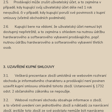
2.5. Prodávající může zrušit uživatelský účet, a to zejména v
případě, kdy kupující svůj uživatelský účet déle než 1 rok
nevyužívá, či v případě, kdy kupující poruší své povinnosti z kupní
smlouvy (včetně obchodních podmínek).
2.6. Kupující bere na vědomí, že uživatelský účet nemusí být
dostupný nepřetržitě, a to zejména s ohledem na nutnou údržbu
hardwarového a softwarového vybavení prodávajícího, popř.
nutnou údržbu hardwarového a softwarového vybavení třetích
osob.
3. UZAVŘENÍ KUPNÍ SMLOUVY
3.1. Veškerá prezentace zboží umístěná ve webovém rozhraní
obchodu je informativního charakteru a prodávající není povinen
uzavřít kupní smlouvu ohledně tohoto zboží. Ustanovení § 1732
odst. 2 občanského zákoníku se nepoužije.
3.2. Webové rozhraní obchodu obsahuje informace o zboží,
a to včetně uvedení cen jednotlivého zboží a nákladů za navrácení
zboží, jestliže toto zboží ze své podstaty nemůže být navráceno