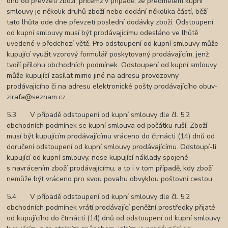
dnů od převzetí zboží, přičemž v případě, že předmětem kupní
smlouvy je několik druhů zboží nebo dodání několika částí, běží
tato lhůta ode dne převzetí poslední dodávky zboží. Odstoupení
od kupní smlouvy musí být prodávajícímu odesláno ve lhůtě
uvedené v předchozí větě. Pro odstoupení od kupní smlouvy může
kupující využit vzorový formulář poskytovaný prodávajícím, jenž
tvoří přílohu obchodních podmínek. Odstoupení od kupní smlouvy
může kupující zasílat mimo jiné na adresu provozovny
prodávajícího či na adresu elektronické pošty prodávajícího obuv-
zirafa@seznam.cz
5.3. V případě odstoupení od kupní smlouvy dle čl. 5.2
obchodních podmínek se kupní smlouva od počátku ruší. Zboží
musí být kupujícím prodávajícímu vráceno do čtrnácti (14) dnů od
doručení odstoupení od kupní smlouvy prodávajícímu. Odstoupí-li
kupující od kupní smlouvy, nese kupující náklady spojené
s navrácením zboží prodávajícímu, a to i v tom případě, kdy zboží
nemůže být vráceno pro svou povahu obvyklou poštovní cestou.
5.4. V případě odstoupení od kupní smlouvy dle čl. 5.2
obchodních podmínek vrátí prodávající peněžní prostředky přijaté
od kupujícího do čtrnácti (14) dnů od odstoupení od kupní smlouvy