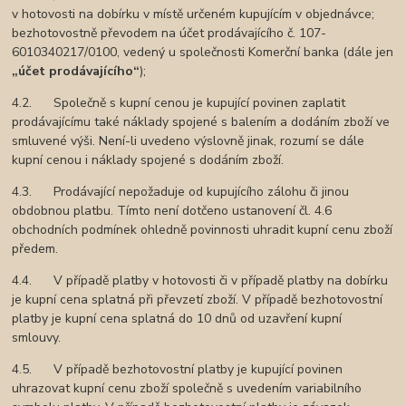
v hotovosti na dobírku v místě určeném kupujícím v objednávce;
bezhotovostně převodem na účet prodávajícího č. 107-
6010340217/0100, vedený u společnosti Komerční banka (dále jen
„účet prodávajícího“
);
4.2. Společně s kupní cenou je kupující povinen zaplatit
prodávajícímu také náklady spojené s balením a dodáním zboží ve
smluvené výši. Není-li uvedeno výslovně jinak, rozumí se dále
kupní cenou i náklady spojené s dodáním zboží.
4.3. Prodávající nepožaduje od kupujícího zálohu či jinou
obdobnou platbu. Tímto není dotčeno ustanovení čl. 4.6
obchodních podmínek ohledně povinnosti uhradit kupní cenu zboží
předem.
4.4. V případě platby v hotovosti či v případě platby na dobírku
je kupní cena splatná při převzetí zboží. V případě bezhotovostní
platby je kupní cena splatná do 10 dnů od uzavření kupní
smlouvy.
4.5. V případě bezhotovostní platby je kupující povinen
uhrazovat kupní cenu zboží společně s uvedením variabilního