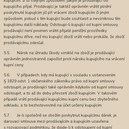
kupujícím, a to stejným způsobem, jakým je prodávající od
kupujícího přijal. Prodávající je taktéž oprávněn vrátit plnění
poskytnuté kupujícím již při vrácení zboží kupujícím či jiným
způsobem, pokud s tím kupující bude souhlasit a nevzniknou tím
kupujícímu další náklady. Odstoupí-li kupující od kupní smlouvy,
prodávající není povinen vrátit přijaté peněžní prostředky
kupujícímu dříve, než mu kupující zboží vrátí nebo prokáže, že zboží
prodávajícímu odeslal.
5.5. Nárok na úhradu škody vzniklé na zboží je prodávající
oprávněn jednostranně započíst proti nároku kupujícího na vrácení
kupní ceny.
5.6. V případech, kdy má kupující v souladu s ustanovením
§ 1829 odst. 1 občanského zákoníku právo od kupní smlouvy
odstoupit, je prodávající také oprávněn kdykoliv od kupní smlouvy
odstoupit, a to až do doby převzetí zboží kupujícím. V takovém
případě vrátí prodávající kupujícímu kupní cenu bez zbytečného
odkladu, a to bezhotovostně na účet určený kupujícím.
5.7. Je-li společně se zbožím poskytnut kupujícímu dárek, je
darovací smlouva mezi prodávajícím a kupujícím uzavřena
s rozvazovací podmínkou, že dojde-li k odstoupení od kupní