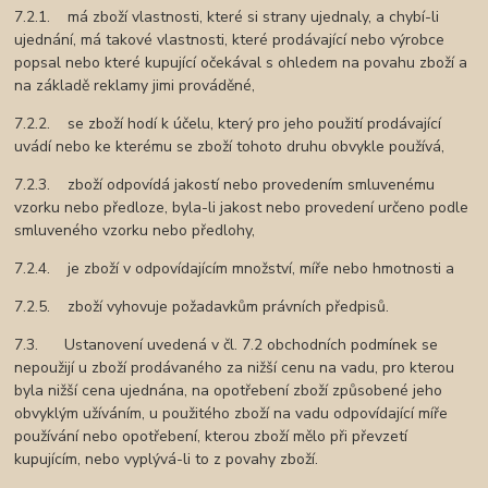
7.2.1. má zboží vlastnosti, které si strany ujednaly, a chybí-li
ujednání, má takové vlastnosti, které prodávající nebo výrobce
popsal nebo které kupující očekával s ohledem na povahu zboží a
na základě reklamy jimi prováděné,
7.2.2. se zboží hodí k účelu, který pro jeho použití prodávající
uvádí nebo ke kterému se zboží tohoto druhu obvykle používá,
7.2.3. zboží odpovídá jakostí nebo provedením smluvenému
vzorku nebo předloze, byla-li jakost nebo provedení určeno podle
smluveného vzorku nebo předlohy,
7.2.4. je zboží v odpovídajícím množství, míře nebo hmotnosti a
7.2.5. zboží vyhovuje požadavkům právních předpisů.
7.3. Ustanovení uvedená v čl. 7.2 obchodních podmínek se
nepoužijí u zboží prodávaného za nižší cenu na vadu, pro kterou
byla nižší cena ujednána, na opotřebení zboží způsobené jeho
obvyklým užíváním, u použitého zboží na vadu odpovídající míře
používání nebo opotřebení, kterou zboží mělo při převzetí
kupujícím, nebo vyplývá-li to z povahy zboží.