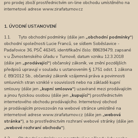
pro prodej zboží prostřednictvím on-line obchodu umístěného na
internetové adrese www.zirafaturnov.cz
1. ÚVODNÍ USTANOVENÍ
1.1. Tyto obchodní podmínky (dále jen
„obchodní podmínky“
)
obchodní společnosti Lucie Franců, se sídlem Soběslavice -
Padařovice 36, PSČ 46345, identifikační číslo: 88639479, zapsané
v u Živnostenského úřadu v Turnově, datum vzniku 12.3.2018
(dále jen
„prodávající“
) občanský zákoník, ve znění pozdějších
předpisů upravují v souladu s ustanovením § 1751 odst. 1 zákona
č. 89/2012 Sb., občanský zákoník vzájemná práva a povinnosti
smluvních stran vzniklé v souvislosti nebo na základě kupní
smlouvy (dále jen
„kupní smlouva“
) uzavírané mezi prodávajícím
a jinou fyzickou osobou (dále jen
„kupující“
) prostřednictvím
internetového obchodu prodávajícího. Internetový obchod
je prodávajícím provozován na webové stránce umístěné na
internetové adrese www.zirafaturnov.cz (dále jen
„webová
stránka“
), a to prostřednictvím rozhraní webové stránky (dále jen
„webové rozhraní obchodu“
).