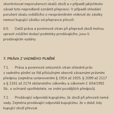
zkontrolovat neporušenost obalů zboží a v případě jakýchkoliv
závad toto neprodleně oznámit přepravci. V případě shledání
porušení obalu svědčícího o neoprávněném vniknutí do zásilky
nemusí kupující zásilku od přepravce převzít.
6.5. Další práva a povinnosti stran při přepravě zboží mohou
upravit zvláštní dodací podmínky prodávajícího, jsou-li
prodávajícím vydány.
7. PRÁVA Z VADNÉHO PLNĚNÍ
7.1. Práva a povinnosti smluvních stran ohledně práv
z vadného plnění se řídí příslušnými obecně závaznými právními
předpisy (zejména ustanoveními § 1914 až 1925, § 2099 až 2117
a § 2161 až 2174 občanského zákoníku a zákonem č. 634/1992
Sb., o ochraně spotřebitele, ve znění pozdějších předpisů).
7.2. Prodávající odpovídá kupujícímu, že zboží při převzetí nemá
vady. Zejména prodávající odpovídá kupujícímu, že v době, kdy
kupující zboží převzal: