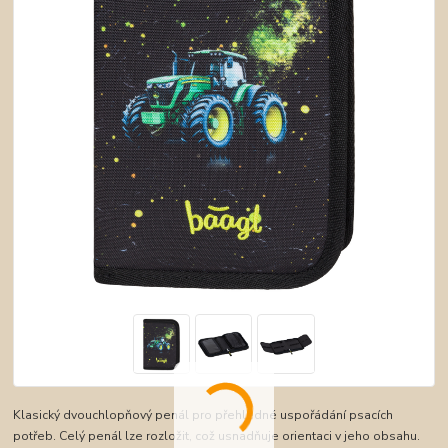
Klasický dvouchlopňový penál pro přehledné uspořádání psacích
potřeb. Celý penál lze rozložit, což usnadňuje orientaci v jeho obsahu.