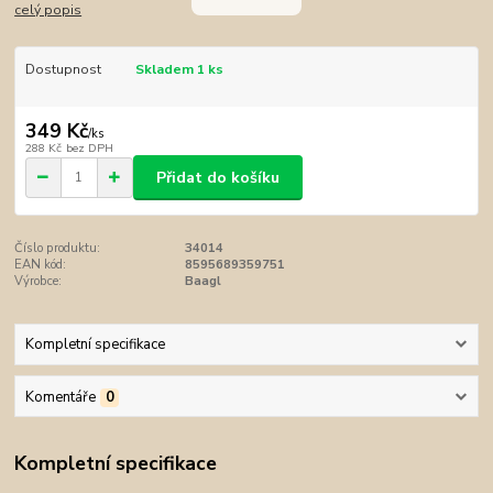
celý popis
Dostupnost
Skladem 1 ks
349 Kč
/
ks
288 Kč
bez DPH
Přidat do košíku
Číslo produktu:
34014
EAN kód:
8595689359751
Výrobce:
Baagl
Kompletní specifikace
Komentáře
0
Kompletní specifikace