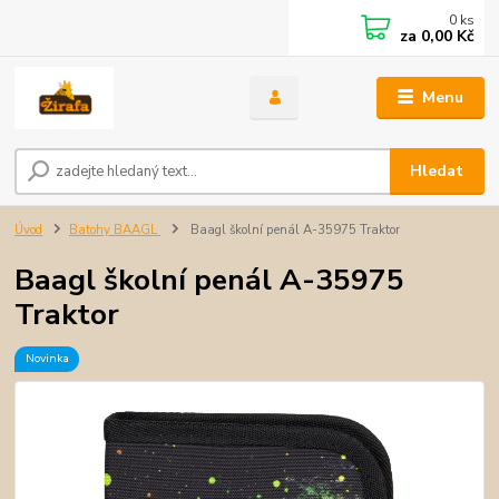
0
ks
za
0,00 Kč
Menu
Hledat
Úvod
Batohy BAAGL
Baagl školní penál A-35975 Traktor
Baagl školní penál A-35975
Traktor
Novinka