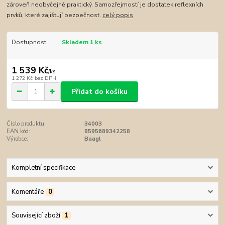
zároveň neobyčejně praktický. Samozřejmostí je dostatek reflexních
prvků, které zajišťují bezpečnost.
celý popis
Dostupnost
Skladem 1 ks
1 539 Kč
/
ks
1 272 Kč
bez DPH
Přidat do košíku
Číslo produktu:
34003
EAN kód:
8595689342258
Výrobce:
Baagl
Kompletní specifikace
Komentáře
0
Související zboží
1