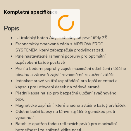
Kompletní specifikace
Popis
Ultralehký batoh Airy je vhodný od první třídy ZŠ.
Ergonomicky tvarovaná záda s AIRFLOW ERGO
SYSTÉMEM, který zabezpečuje prodyšnost zad.
Plně nastavitelné ramenní popruhy pro optimální
uzpůsobení každé postavě.
Prsní a bederní popruhy zajistí maximální odlehčení i těžšího
obsahu a zároveň zajistí rovnoměrné rozložení zátěže.
Jednokomorové vnitřní uspořádání, pro lepší orientaci a
kapsou pro uchycení desek na zádové straně.
Přední kapsa na zip pro bezpečné uložení svačinového
boxu.
Magnetické zapínání, které snadno zvládne každý prvňáček.
Odolné boční kapsy na láhve zajištěné gumičkou proti
vypadnutí.
Batoh je opatřen řadou reflexních prvků pro maximální
bezpečnost i za snížené viditelnosti.