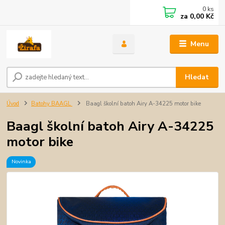
0
ks
za
0,00 Kč
Menu
Hledat
Úvod
Batohy BAAGL
Baagl školní batoh Airy A-34225 motor bike
Baagl školní batoh Airy A-34225
motor bike
Novinka