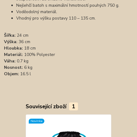
Nejlehčí batoh s maximální hmotností pouhých 750 g.
Voděodolný materiál.
Vhodný pro výšku postavy 110 – 135 cm.
Šířka:
24 cm
Výška:
36 cm
Hloubka:
18 cm
Materiál:
100% Polyester
Váha:
0.7 kg
Nosnost:
6 kg
Objem:
16.5 l
Související zboží
1
Novinka