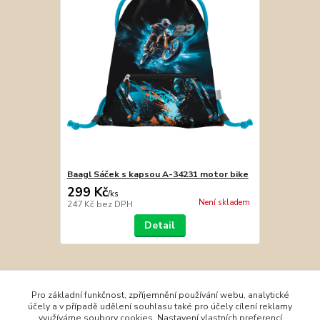
Baagl Sáček s kapsou A-34231 motor bike
299 Kč
/
ks
Není skladem
247 Kč
bez DPH
Detail
Zboží zařazeno v kategoriích
Pro základní funkčnost, zpříjemnění používání webu, analytické
účely a v případě udělení souhlasu také pro účely cílení reklamy
Batohy BAAGL
využíváme soubory cookies. Nastavení vlastních preferencí