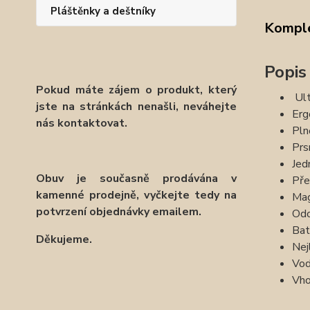
Pláštěnky a deštníky
Komple
Popis
Pokud máte zájem o produkt, který
Ult
jste na stránkách nenašli, neváhejte
Erg
nás kontaktovat.
Pln
Prs
Jed
Obuv je současně prodávána v
Pře
kamenné prodejně, vyčkejte tedy na
Mag
potvrzení objednávky emailem.
Odo
Bat
Děkujeme.
Nej
Vod
Vho