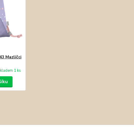
43 Mazlíčci
kladem 1 ks
šíku