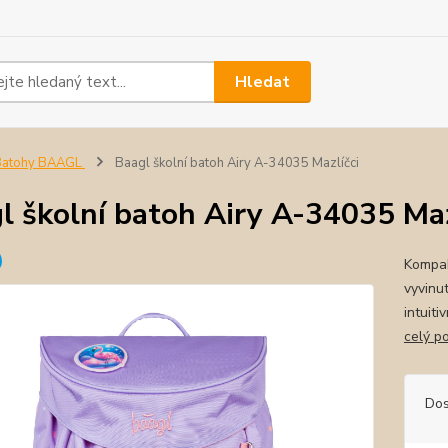
Hledat
Batohy BAAGL
Baagl školní batoh Airy A-34035 Mazlíčci
l školní batoh Airy A-34035 Maz
Kompak
vyvinut
intuit
celý p
Dos