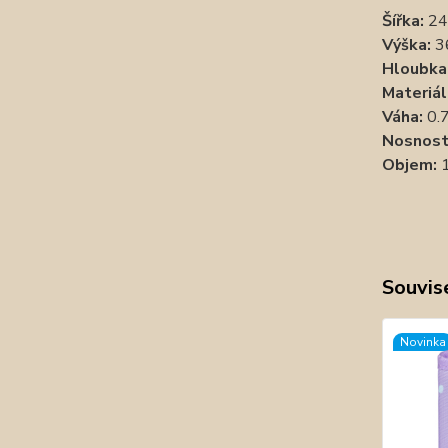
Šířka:
24
Výška:
3
Hloubka
Materiál
Váha:
0.7
Nosnost
Objem:
1
Souvise
Novinka