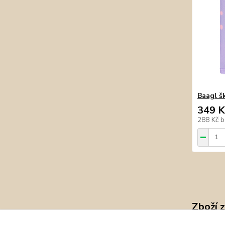
Baagl š
349 K
288 Kč
b
Zboží 