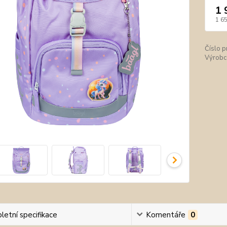
1 
1 6
Číslo p
Výrobc
etní specifikace
Komentáře
0