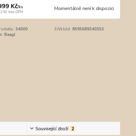
999 Kč
/
ks
Momentálně není k dispozici
52 Kč
bez DPH
roduktu:
34000
EAN kód:
8595689340353
e:
Baagl
Související zboží
2