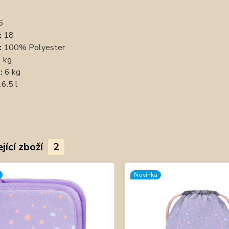
6
:
18
:
100% Polyester
 kg
:
6 kg
6.5 l
jící zboží
2
Novinka