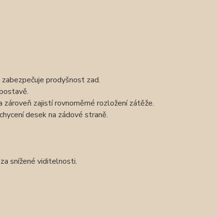
abezpečuje prodyšnost zad.
 postavě.
 a zároveň zajistí rovnoměrné rozložení zátěže.
uchycení desek na zádové straně.
a snížené viditelnosti.