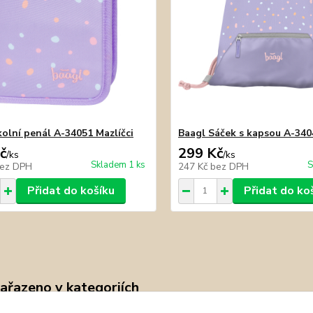
kolní penál A-34051 Mazlíčci
Baagl Sáček s kapsou A-340
č
299 Kč
/
ks
/
ks
Skladem 1 ks
S
ez DPH
247 Kč
bez DPH
Přidat do košíku
Přidat do ko
zařazeno v kategoriích