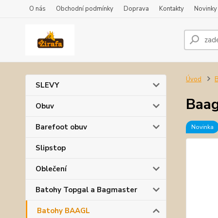
O nás
Obchodní podmínky
Doprava
Kontakty
Novinky
Úvod
SLEVY
Baag
Obuv
Barefoot obuv
Novinka
Slipstop
Oblečení
Batohy Topgal a Bagmaster
Batohy BAAGL