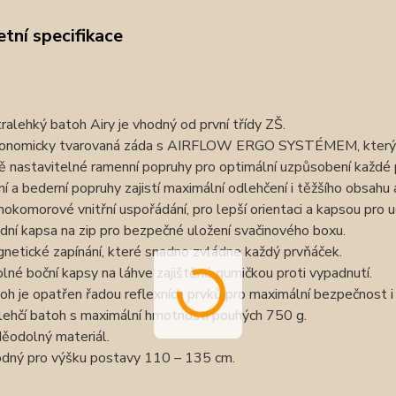
tní specifikace
ralehký batoh Airy je vhodný od první třídy ZŠ.
onomicky tvarovaná záda s AIRFLOW ERGO SYSTÉMEM, který z
ě nastavitelné ramenní popruhy pro optimální uzpůsobení každé
ní a bederní popruhy zajistí maximální odlehčení i těžšího obsahu
nokomorové vnitřní uspořádání, pro lepší orientaci a kapsou pro 
dní kapsa na zip pro bezpečné uložení svačinového boxu.
netické zapínání, které snadno zvládne každý prvňáček.
lné boční kapsy na láhve zajištěné gumičkou proti vypadnutí.
oh je opatřen řadou reflexních prvků pro maximální bezpečnost i z
lehčí batoh s maximální hmotností pouhých 750 g.
ěodolný materiál.
dný pro výšku postavy 110 – 135 cm.