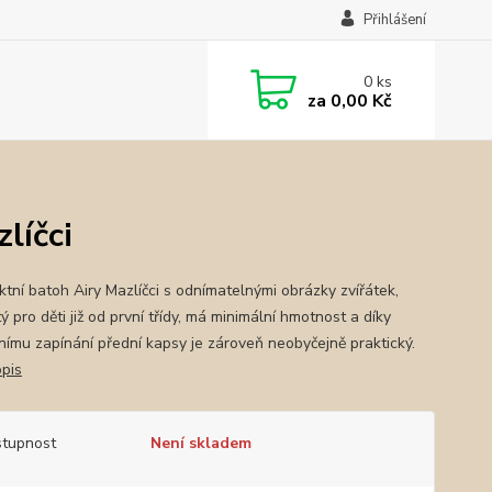
Přihlášení
0
ks
za
0,00 Kč
líčci
tní batoh Airy Mazlíčci s odnímatelnými obrázky zvířátek,
ý pro děti již od první třídy, má minimální hmotnost a díky
ivnímu zapínání přední kapsy je zároveň neobyčejně praktický.
opis
tupnost
Není skladem