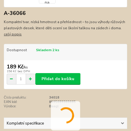
A-36066
Kompaktní tvar, nízká hmotnost a přehlednost – to jsou výhody růžových
plastových desek, které děti ocení se školní taškou na zádech i doma.
celý popis
Dostupnost
Skladem 2 ks
189 Kč
/
ks
156 Kč
bez DPH
Přidat do košíku
Číslo produktu:
34018
EAN kód:
8595689360665
Výrobce:
Baagl
Kompletní specifikace