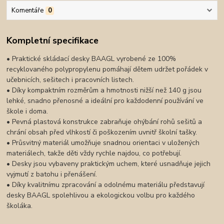
Komentáře
0
Kompletní specifikace
• Praktické skládací desky BAAGL vyrobené ze 100%
recyklovaného polypropylenu pomáhají dětem udržet pořádek v
učebnicích, sešitech i pracovních listech.
• Díky kompaktním rozměrům a hmotnosti nižší než 140 g jsou
lehké, snadno přenosné a ideální pro každodenní používání ve
škole i doma.
• Pevná plastová konstrukce zabraňuje ohýbání rohů sešitů a
chrání obsah před vlhkostí či poškozením uvnitř školní tašky.
• Průsvitný materiál umožňuje snadnou orientaci v uložených
materiálech, takže děti vždy rychle najdou, co potřebují.
• Desky jsou vybaveny praktickým uchem, které usnadňuje jejich
vyjmutí z batohu i přenášení.
• Díky kvalitnímu zpracování a odolnému materiálu představují
desky BAAGL spolehlivou a ekologickou volbu pro každého
školáka.