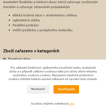
maximální flexibilitu a lehkost obuvi, která vyhovuje současným
trendům a vyhovuje zdravotním požadavkům.
dětská kožená obuv s anatomickou stélkou
vyjímatelná stélka
flexibilní podešev
vnitřní podšívka z prodyšného materiálu.
Zboží zařazeno v kategoriích
Barefoot obuv
Celoroční obuv
Pro základní funkčnost, zpříjemnění používání webu, analytické
účely a v případě udělení souhlasu také pro účely cílení reklamy
Celoroční obuv
využíváme soubory cookies. Nastavení vlastních preferencí
cookies můžete kdykoli upravit odkazem ve spodní části stránek.
Medico
Souhlasím
Nastavení
Souhlas můžete odmítnout
zde
.